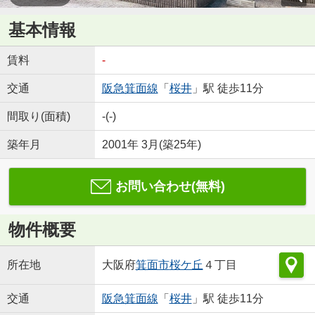
基本情報
賃料
-
交通
阪急箕面線
「
桜井
」駅 徒歩11分
間取り(面積)
-(-)
築年月
2001年 3月(築25年)
お問い合わせ(無料)
物件概要
所在地
大阪府
箕面市
桜ケ丘
４丁目
交通
阪急箕面線
「
桜井
」駅 徒歩11分