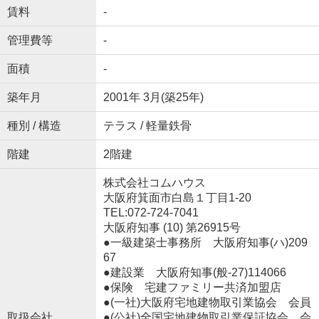
賃料
-
管理費等
-
面積
-
築年月
2001年 3月(築25年)
種別 / 構造
テラス / 軽量鉄骨
階建
2階建
株式会社コムハウス
大阪府箕面市白島１丁目1-20
TEL:072-724-7041
大阪府知事 (10) 第26915号
●一級建築士事務所 大阪府知事(ハ)209
67
●建設業 大阪府知事(般‐27)114066
●保険 宅建ファミリー共済加盟店
●(一社)大阪府宅地建物取引業協会 会員
取扱会社
●(公社)全国宅地建物取引業保証協会 会