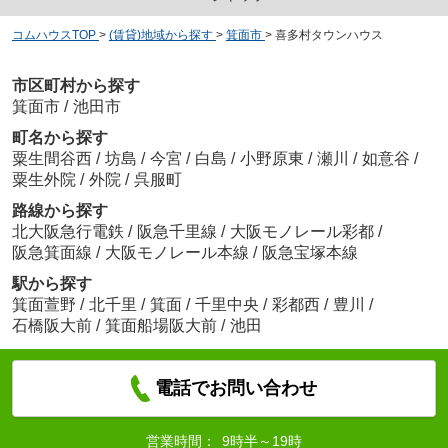
コムハウスTOP
>
(賃貸)地域から探す
>
箕面市
>
喜多村タウンハウス
市区町村から探す
箕面市
/
池田市
町名から探す
粟生間谷西
/
坊島
/
今宮
/
白島
/
小野原東
/
瀬川
/
如意谷
/
粟生外院
/
外院
/
呉服町
路線から探す
北大阪急行電鉄
/
阪急千里線
/
大阪モノレール彩都
/
阪急箕面線
/
大阪モノレール本線
/
阪急宝塚本線
駅から探す
箕面萱野
/
北千里
/
箕面
/
千里中央
/
彩都西
/
豊川
/
石橋阪大前
/
箕面船場阪大前
/
池田
電話でお問い合わせ
営業時間：
9時半～19時