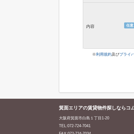
任意
内容
※
利用規約
及び
プライ
箕面エリアの賃貸物件探しならコ
大阪府箕面市白島１丁目1-20
TEL:072-724-7041
FAX:072-724-7034