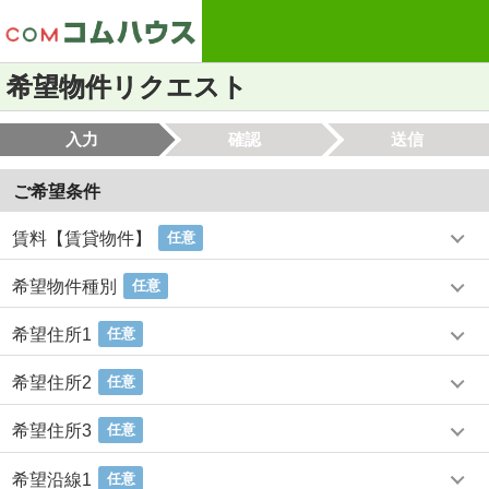
希望物件リクエスト
入力
確認
送信
ご希望条件
賃料【賃貸物件】
任意
希望物件種別
任意
希望住所1
任意
希望住所2
任意
希望住所3
任意
希望沿線1
任意