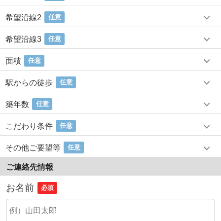
希望沿線2
任意
希望沿線3
任意
面積
任意
駅からの徒歩
任意
築年数
任意
こだわり条件
任意
その他ご要望等
任意
ご連絡先情報
お名前
必須