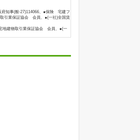
府知事(般‐27)114066、●保険 宅建フ
取引業保証協会 会員、●(一社)全国賃
国宅地建物取引業保証協会 会員、●(一