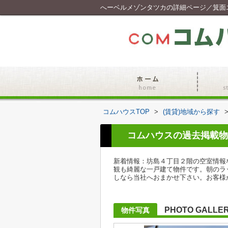
へーベルメゾンタツカの詳細ページ／箕面
コムハウスTOP
>
(賃貸)地域から探す
コムハウスの過去掲載物
新着情報：坊島４丁目２階の空室情報
観も綺麗な一戸建て物件です。朝のラ
しなら当社へおまかせ下さい。お客様
PHOTO GALLE
物件写真