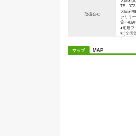
大阪府箕
TEL:072
大阪府知事
取扱会社
ァミリー
貸不動産
●宅建フ
社)全国
MAP
マップ