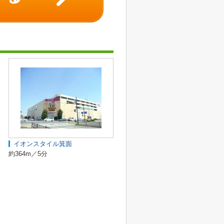
イオンスタイル箕面
約364m／5分