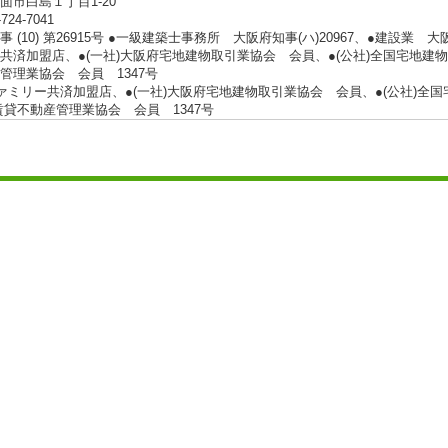
面市白島１丁目1-20
-724-7041
 (10) 第26915号 ●一級建築士事務所 大阪府知事(ハ)20967、●建設業 大阪
共済加盟店、●(一社)大阪府宅地建物取引業協会 会員、●(公社)全国宅地建物
管理業協会 会員 1347号
ァミリー共済加盟店、●(一社)大阪府宅地建物取引業協会 会員、●(公社)全
賃貸不動産管理業協会 会員 1347号