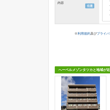
内容
任意
※
利用規約
及び
プライバ
へーベルメゾンタツカと地域が近