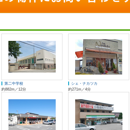
第二中学校
シェ・ナカツカ
約882m／12分
約271m／4分