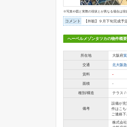
※写真や図と実際の現状とが異なる場合は現
コメント
【外観】９月下旬完成予
へーベルメゾンタツカの物件概要
所在地
大阪府
箕
交通
北大阪急
賃料
-
面積
-
種別/構造
テラス 
設備が充
備考
件はこち
ご連絡下
株式会社