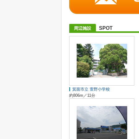
SPOT
周辺施設
箕面市立 萱野小学校
約806m／11分