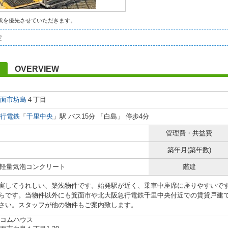
状を優先させていただきます。
定
OVERVIEW
面市
坊島
４丁目
行電鉄
「
千里中央
」駅 バス15分 「白島」 停歩4分
管理費・共益費
築年月(築年数)
/ 軽量気泡コンクリート
階建
実してうれしい、築浅物件です。始発駅が近く、乗車中座席に座りやすいで
らです。当物件以外にも箕面市や北大阪急行電鉄千里中央付近での賃貸戸建
さい。スタッフが他の物件もご案内致します。
コムハウス