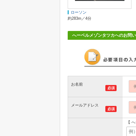
ローソン
約283m／4分
へーベルメゾンタツカへのお問い
お名前
必須
メールアドレス
必須
【 