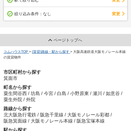
駅で絞り込む
変更
変更
絞り込み条件：
なし
ページトップへ
コムハウスTOP
>
(賃貸)路線・駅から探す
>
大阪高速鉄道大阪モノレール本線
の賃貸物件
市区町村から探す
箕面市
町名から探す
粟生間谷西
/
坊島
/
今宮
/
白島
/
小野原東
/
瀬川
/
如意谷
/
粟生外院
/
外院
路線から探す
北大阪急行電鉄
/
阪急千里線
/
大阪モノレール彩都
/
阪急箕面線
/
大阪モノレール本線
/
阪急宝塚本線
駅から探す