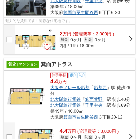
北大阪急行電鉄
「
千里中央
」駅 徒歩69分
築39年 / 18.00㎡
大阪府
箕面市
粟生間谷西
６丁目6-20
魅力的な賃料です！閑静な住宅地です。
2
万
円
(管理費等：2,000円 )
0ヶ月
0ヶ月
敷金
礼金
2階 / 1R / 18.00㎡
箕面アトラス
賃貸 | マンション
仲手半額
敷0
礼0
4.4
万円
大阪モノレール彩都
「
彩都西
」駅 徒歩26
分
北大阪急行電鉄
「
箕面萱野
」駅 徒歩40分
北大阪急行電鉄
「
千里中央
」駅 徒歩69分
築49年 / 40.00㎡
大阪府
箕面市
粟生間谷西
３丁目20-12
4.4
万
円
(管理費等：3,000円 )
0ヶ月
0ヶ月
敷金
礼金