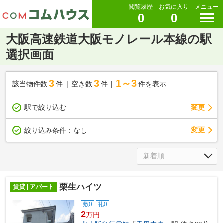
閲覧履歴
お気に入り
メニュー
0
0
大阪高速鉄道大阪モノレール本線の駅
選択画面
3
3
1～3
該当物件数
件
空き数
件
件を表示
駅で絞り込む
変更
変更
絞り込み条件：
なし
栗生ハイツ
賃貸 | アパート
敷0
礼0
2
万円