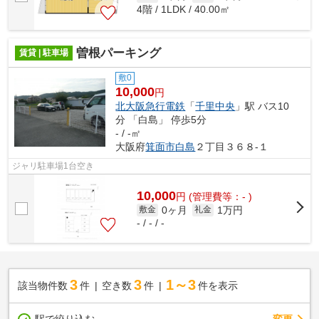
4階 / 1LDK / 40.00㎡
曽根パーキング
賃貸 | 駐車場
敷0
10,000
円
北大阪急行電鉄
「
千里中央
」駅 バス10
分 「白島」 停歩5分
- / -㎡
大阪府
箕面市
白島
２丁目３６８-１
ジャリ駐車場1台空き
10,000
円
(管理費等：- )
0ヶ月
1万円
敷金
礼金
- / - / -
3
3
1～3
該当物件数
件
空き数
件
件を表示