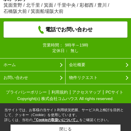
箕面萱野
/
北千里
/
箕面
/
千里中央
/
彩都西
/
豊川
/
石橋阪大前
/
箕面船場阪大前
電話でお問い合わせ
営業時間：
9時半～19時
定休日：
無し
ホーム
会社概要
お問い合わせ
物件リクエスト
プライバシーポリシー
利用規約
アクセスマップ
PCサイト
Copyright(c) 株式会社コムハウス All rights reserved.
当サイトでは、お客様の当サイト利用状況把握、サービス向上検討を目的と
して、クッキー（Cookie）を使用しています。
詳しくは、当社の
「Cookieの取扱いについて」
をご確認ください。
閉じる