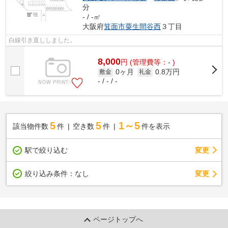
分
- / -㎡
大阪府
箕面市
粟生間谷西
３丁目
白線引き直ししました。
8,000
円
(管理費等：- )
0ヶ月
0.8万円
敷金
礼金
- / - / -
5
5
1～5
該当物件数
件
空き数
件
件を表示
駅で絞り込む
変更
変更
絞り込み条件：
なし
ページトップへ