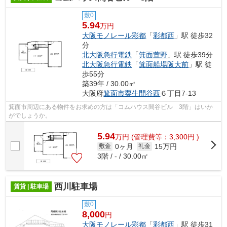
敷0
5.94
万円
大阪モノレール彩都
「
彩都西
」駅 徒歩32
分
北大阪急行電鉄
「
箕面萱野
」駅 徒歩39分
北大阪急行電鉄
「
箕面船場阪大前
」駅 徒
歩55分
築39年 / 30.00㎡
大阪府
箕面市
粟生間谷西
６丁目7-13
箕面市周辺にある物件をお求めの方は「コムハウス間谷ビル 3階」はいか
がでしょうか。
5.94
万
円
(管理費等：3,300円 )
0ヶ月
15万円
敷金
礼金
3階 / - / 30.00㎡
西川駐車場
賃貸 | 駐車場
敷0
8,000
円
大阪モノレール彩都
「
彩都西
」駅 徒歩31