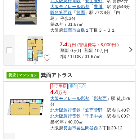
北大阪急行電鉄
「
箕面萱野
」駅 徒歩3分
大阪モノレール彩都
「
豊川
」駅 徒歩46分
阪急箕面線
「
箕面
」駅 バス8分 「白
島」 停歩3分
築20年 / 31.67㎡
大阪府
箕面市
白島
１丁目３－３１
7.4
万
円
(管理費等：6,000円 )
0ヶ月
10万円
敷金
礼金
2階 / 1LDK / 31.67㎡
箕面アトラス
賃貸 | マンション
仲手半額
敷0
礼0
4.4
万円
大阪モノレール彩都
「
彩都西
」駅 徒歩26
分
北大阪急行電鉄
「
箕面萱野
」駅 徒歩40分
北大阪急行電鉄
「
千里中央
」駅 徒歩69分
築49年 / 40.00㎡
大阪府
箕面市
粟生間谷西
３丁目20-12