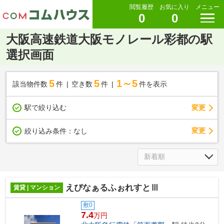
閲覧履歴
お気に入り
メニュー
0
0
大阪高速鉄道大阪モノレール彩都の駅
選択画面
5
5
1～5
該当物件数
件
空き数
件
件を表示
駅で絞り込む
変更
変更
絞り込み条件：
なし
えぴなぁるふぉれすとⅢ
賃貸 | マンション
敷0
7.4
万円