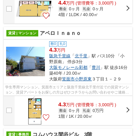
4.4
万
円
(管理費等：3,000円 )
0ヶ月
0ヶ月
敷金
礼金
4階 / 1LDK / 40.00㎡
アペロＩｎａｎｏ
賃貸 | マンション
敷0
礼0
4.3
万円
阪急千里線
「
北千里
」駅 バス10分 「小
野原南」 停歩3分
大阪モノレール彩都
「
豊川
」駅 徒歩16分
築40年 / 20.00㎡
大阪府
箕面市
小野原東
３丁目１－２９
学生専用マンション。箕面市エリアと阪急千里線北千里付近での賃貸マンシ
ョン、賃貸アパートをお探しの方はぜひコチラからお問い合わせやご連絡を
下さい。
4.3
万
円
(管理費等：3,000円 )
0ヶ月
0万円
敷金
礼金
1階 / 1K / 20.00㎡
コムハウス間谷ビル 3階
賃貸 | 事務所