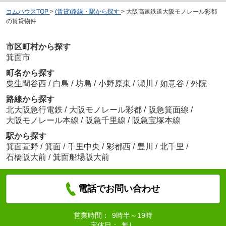
コムハウスTOP
>
(賃貸)路線・駅から探す
>
大阪高速鉄道大阪モノレール彩都
の賃貸物件
市区町村から探す
箕面市
町名から探す
粟生間谷西
/
白島
/
坊島
/
小野原東
/
瀬川
/
如意谷
/
外院
路線から探す
北大阪急行電鉄
/
大阪モノレール彩都
/
阪急箕面線
/
大阪モノレール本線
/
阪急千里線
/
阪急宝塚本線
駅から探す
箕面萱野
/
箕面
/
千里中央
/
彩都西
/
豊川
/
北千里
/
石橋阪大前
/
箕面船場阪大前
電話でお問い合わせ
営業時間：
9時半～19時
定休日：
無し