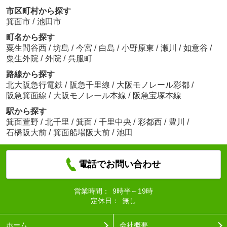
市区町村から探す
箕面市
/
池田市
町名から探す
粟生間谷西
/
坊島
/
今宮
/
白島
/
小野原東
/
瀬川
/
如意谷
/
粟生外院
/
外院
/
呉服町
路線から探す
北大阪急行電鉄
/
阪急千里線
/
大阪モノレール彩都
/
阪急箕面線
/
大阪モノレール本線
/
阪急宝塚本線
駅から探す
箕面萱野
/
北千里
/
箕面
/
千里中央
/
彩都西
/
豊川
/
石橋阪大前
/
箕面船場阪大前
/
池田
電話でお問い合わせ
営業時間：
9時半～19時
定休日：
無し
ホーム
会社概要