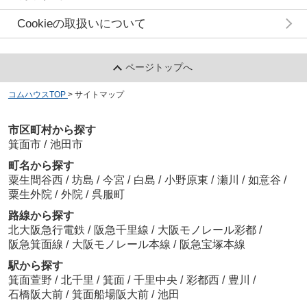
Cookieの取扱いについて
ページトップへ
コムハウスTOP
>
サイトマップ
市区町村から探す
箕面市
/
池田市
町名から探す
粟生間谷西
/
坊島
/
今宮
/
白島
/
小野原東
/
瀬川
/
如意谷
/
粟生外院
/
外院
/
呉服町
路線から探す
北大阪急行電鉄
/
阪急千里線
/
大阪モノレール彩都
/
阪急箕面線
/
大阪モノレール本線
/
阪急宝塚本線
駅から探す
箕面萱野
/
北千里
/
箕面
/
千里中央
/
彩都西
/
豊川
/
石橋阪大前
/
箕面船場阪大前
/
池田