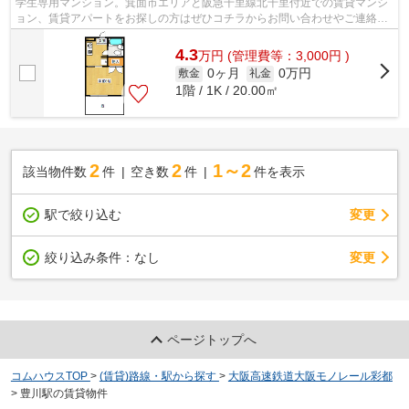
学生専用マンション。箕面市エリアと阪急千里線北千里付近での賃貸マンシ
ョン、賃貸アパートをお探しの方はぜひコチラからお問い合わせやご連絡を
下さい。
4.3
万
円
(管理費等：3,000円 )
0ヶ月
0万円
敷金
礼金
1階 / 1K / 20.00㎡
2
2
1～2
該当物件数
件
空き数
件
件を表示
駅で絞り込む
変更
変更
絞り込み条件：
なし
ページトップへ
コムハウスTOP
>
(賃貸)路線・駅から探す
>
大阪高速鉄道大阪モノレール彩都
>
豊川駅の賃貸物件