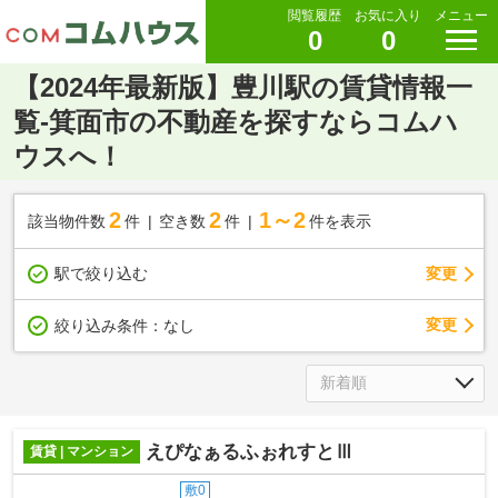
閲覧履歴
お気に入り
メニュー
0
0
【2024年最新版】豊川駅の賃貸情報一
覧-箕面市の不動産を探すならコムハ
ウスへ！
2
2
1～2
該当物件数
件
空き数
件
件を表示
駅で絞り込む
変更
変更
絞り込み条件：
なし
えぴなぁるふぉれすとⅢ
賃貸 | マンション
敷0