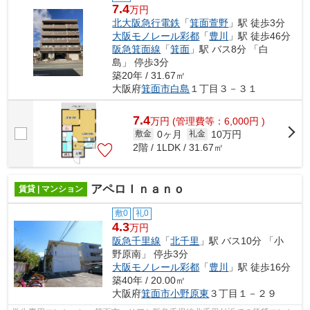
7.4
万円
北大阪急行電鉄
「
箕面萱野
」駅 徒歩3分
大阪モノレール彩都
「
豊川
」駅 徒歩46分
阪急箕面線
「
箕面
」駅 バス8分 「白
島」 停歩3分
築20年 / 31.67㎡
大阪府
箕面市
白島
１丁目３－３１
7.4
万
円
(管理費等：6,000円 )
0ヶ月
10万円
敷金
礼金
2階 / 1LDK / 31.67㎡
アペロＩｎａｎｏ
賃貸 | マンション
敷0
礼0
4.3
万円
阪急千里線
「
北千里
」駅 バス10分 「小
野原南」 停歩3分
大阪モノレール彩都
「
豊川
」駅 徒歩16分
築40年 / 20.00㎡
大阪府
箕面市
小野原東
３丁目１－２９