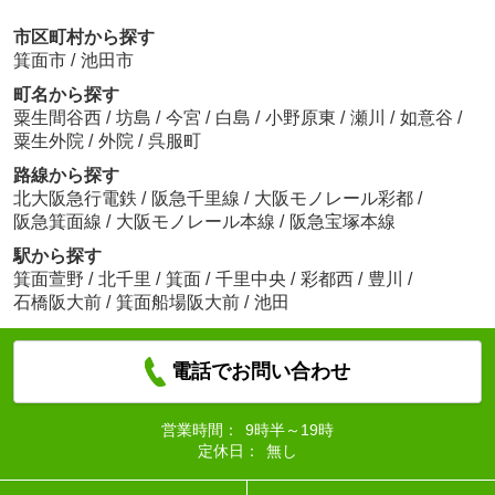
市区町村から探す
箕面市
/
池田市
町名から探す
粟生間谷西
/
坊島
/
今宮
/
白島
/
小野原東
/
瀬川
/
如意谷
/
粟生外院
/
外院
/
呉服町
路線から探す
北大阪急行電鉄
/
阪急千里線
/
大阪モノレール彩都
/
阪急箕面線
/
大阪モノレール本線
/
阪急宝塚本線
駅から探す
箕面萱野
/
北千里
/
箕面
/
千里中央
/
彩都西
/
豊川
/
石橋阪大前
/
箕面船場阪大前
/
池田
電話でお問い合わせ
営業時間：
9時半～19時
定休日：
無し