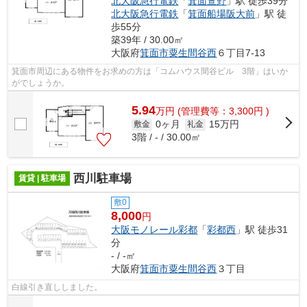
北大阪急行電鉄
「
箕面萱野
」駅 徒歩39分
北大阪急行電鉄
「
箕面船場阪大前
」駅 徒
歩55分
築39年 / 30.00㎡
大阪府
箕面市
粟生間谷西
６丁目7-13
箕面市周辺にある物件をお求めの方は「コムハウス間谷ビル 3階」はいか
がでしょうか。
5.94
万
円
(管理費等：3,300円 )
0ヶ月
15万円
敷金
礼金
3階 / - / 30.00㎡
西川駐車場
賃貸 | 駐車場
敷0
8,000
円
大阪モノレール彩都
「
彩都西
」駅 徒歩31
分
- / -㎡
大阪府
箕面市
粟生間谷西
３丁目
白線引き直ししました。