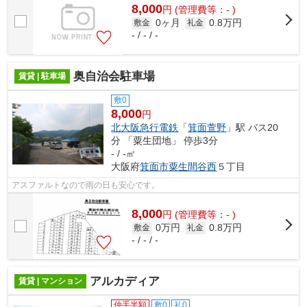
8,000
円
(管理費等：- )
0ヶ月
0.8万円
敷金
礼金
- / - / -
奥自治会駐車場
賃貸 | 駐車場
敷0
8,000
円
北大阪急行電鉄
「
箕面萱野
」駅 バス20
分 「粟生団地」 停歩3分
- / -㎡
大阪府
箕面市
粟生間谷西
５丁目
アスファルトなので雨の日も安心です。
8,000
円
(管理費等：- )
0万円
0.8万円
敷金
礼金
- / - / -
アルカディア
賃貸 | マンション
仲手半額
敷0
礼0