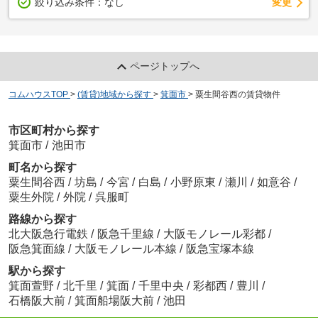
変更
絞り込み条件：
なし
ページトップへ
コムハウスTOP
>
(賃貸)地域から探す
>
箕面市
>
粟生間谷西の賃貸物件
市区町村から探す
箕面市
/
池田市
町名から探す
粟生間谷西
/
坊島
/
今宮
/
白島
/
小野原東
/
瀬川
/
如意谷
/
粟生外院
/
外院
/
呉服町
路線から探す
北大阪急行電鉄
/
阪急千里線
/
大阪モノレール彩都
/
阪急箕面線
/
大阪モノレール本線
/
阪急宝塚本線
駅から探す
箕面萱野
/
北千里
/
箕面
/
千里中央
/
彩都西
/
豊川
/
石橋阪大前
/
箕面船場阪大前
/
池田