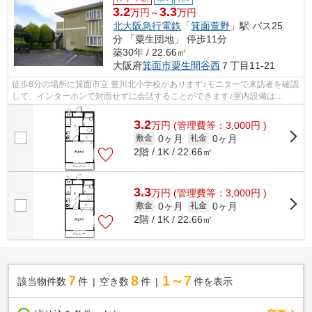
3.2
3.3
万円～
万円
北大阪急行電鉄
「
箕面萱野
」駅 バス25
分 「粟生団地」 停歩11分
築30年 / 22.66㎡
大阪府
箕面市
粟生間谷西
７丁目11-21
徒歩8分の場所に箕面市立 豊川北小学校があります♪モニターで来訪者を確認
して、インターホンで対面せずに会話することができます♪室内設備は
CATV・エアコンなど豊富に揃っており、過...
3.2
万
円
(管理費等：3,000円 )
0ヶ月
0ヶ月
敷金
礼金
2階 / 1K / 22.66㎡
3.3
万
円
(管理費等：3,000円 )
0ヶ月
0ヶ月
敷金
礼金
2階 / 1K / 22.66㎡
7
8
1～7
該当物件数
件
空き数
件
件を表示