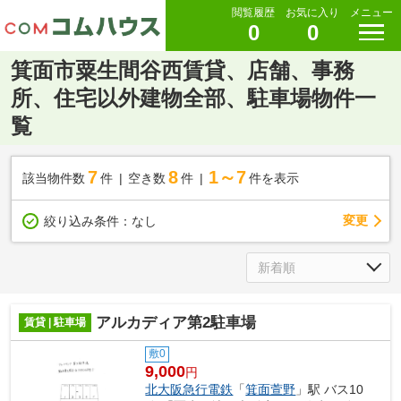
閲覧履歴
お気に入り
メニュー
0
0
箕面市粟生間谷西賃貸、店舗、事務
所、住宅以外建物全部、駐車場物件一
覧
7
8
1～7
該当物件数
件
空き数
件
件を表示
変更
絞り込み条件：
なし
アルカディア第2駐車場
賃貸 | 駐車場
敷0
9,000
円
北大阪急行電鉄
「
箕面萱野
」駅 バス10