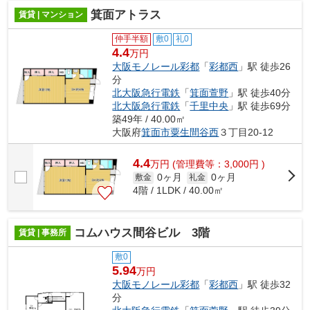
箕面アトラス
賃貸 | マンション
仲手半額
敷0
礼0
4.4
万円
大阪モノレール彩都
「
彩都西
」駅 徒歩26
分
北大阪急行電鉄
「
箕面萱野
」駅 徒歩40分
北大阪急行電鉄
「
千里中央
」駅 徒歩69分
築49年 / 40.00㎡
大阪府
箕面市
粟生間谷西
３丁目20-12
4.4
万
円
(管理費等：3,000円 )
0ヶ月
0ヶ月
敷金
礼金
4階 / 1LDK / 40.00㎡
コムハウス間谷ビル 3階
賃貸 | 事務所
敷0
5.94
万円
大阪モノレール彩都
「
彩都西
」駅 徒歩32
分