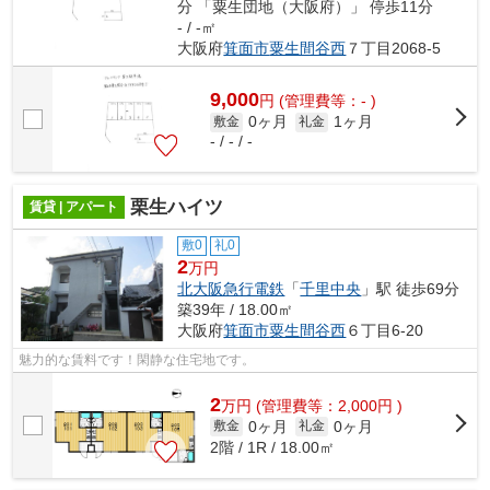
分 「粟生団地（大阪府）」 停歩11分
- / -㎡
大阪府
箕面市
粟生間谷西
７丁目2068-5
9,000
円
(管理費等：- )
0ヶ月
1ヶ月
敷金
礼金
- / - / -
栗生ハイツ
賃貸 | アパート
敷0
礼0
2
万円
北大阪急行電鉄
「
千里中央
」駅 徒歩69分
築39年 / 18.00㎡
大阪府
箕面市
粟生間谷西
６丁目6-20
魅力的な賃料です！閑静な住宅地です。
2
万
円
(管理費等：2,000円 )
0ヶ月
0ヶ月
敷金
礼金
2階 / 1R / 18.00㎡