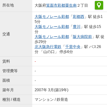
所在地
大阪府
箕面市
彩都粟生南
２丁目
大阪モノレール彩都
「
彩都西
」駅 徒歩1
5分
大阪モノレール彩都
「
豊川
」駅 徒歩15
分
交通
大阪モノレール彩都
「
阪大病院前
」駅 徒
歩29分
北大阪急行電鉄
「
千里中央
」駅 バス26
分 「山の口」 停歩6分
賃料
-
管理費等
-
面積
-
築年月
2007年 3月(築19年)
種別 / 構造
マンション / 鉄骨造