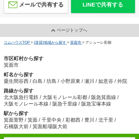
メールで共有する
LINEで共有する
ページトップへ
コムハウスTOP
>
(賃貸)地域から探す
>
箕面市
>
アシューレ彩都
市区町村から探す
箕面市
町名から探す
粟生間谷西
/
白島
/
坊島
/
小野原東
/
瀬川
/
如意谷
/
外院
路線から探す
北大阪急行電鉄
/
大阪モノレール彩都
/
阪急箕面線
/
大阪モノレール本線
/
阪急千里線
/
阪急宝塚本線
駅から探す
箕面萱野
/
箕面
/
千里中央
/
彩都西
/
豊川
/
北千里
/
石橋阪大前
/
箕面船場阪大前