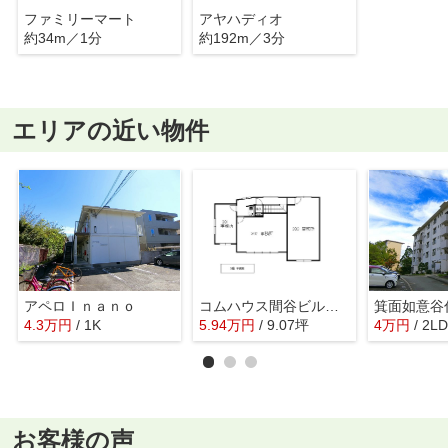
ファミリーマート
アヤハディオ
約34m／1分
約192m／3分
エリアの近い物件
アペロＩｎａｎｏ
コムハウス間谷ビル 3階
箕面如意谷
4.3
万
円
/ 1K
5.94
万
円
/ 9.07坪
4
万
円
/ 2L
お客様の声