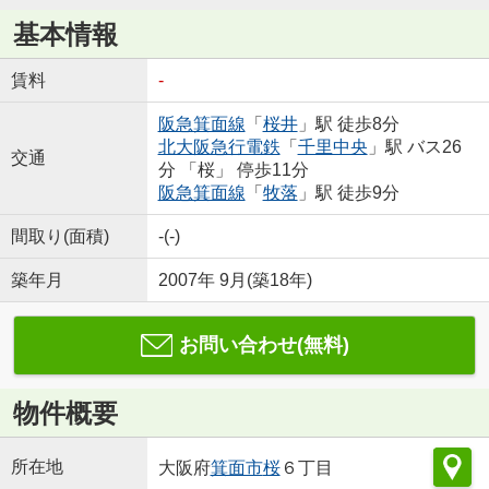
基本情報
賃料
-
阪急箕面線
「
桜井
」駅 徒歩8分
北大阪急行電鉄
「
千里中央
」駅 バス26
交通
分 「桜」 停歩11分
阪急箕面線
「
牧落
」駅 徒歩9分
間取り(面積)
-(-)
築年月
2007年 9月(築18年)
お問い合わせ(無料)
物件概要
所在地
大阪府
箕面市
桜
６丁目