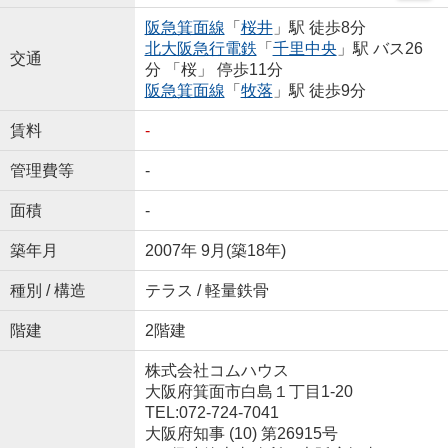
阪急箕面線
「
桜井
」駅 徒歩8分
北大阪急行電鉄
「
千里中央
」駅 バス26
交通
分 「桜」 停歩11分
阪急箕面線
「
牧落
」駅 徒歩9分
賃料
-
管理費等
-
面積
-
築年月
2007年 9月(築18年)
種別 / 構造
テラス / 軽量鉄骨
階建
2階建
株式会社コムハウス
大阪府箕面市白島１丁目1-20
TEL:072-724-7041
大阪府知事 (10) 第26915号