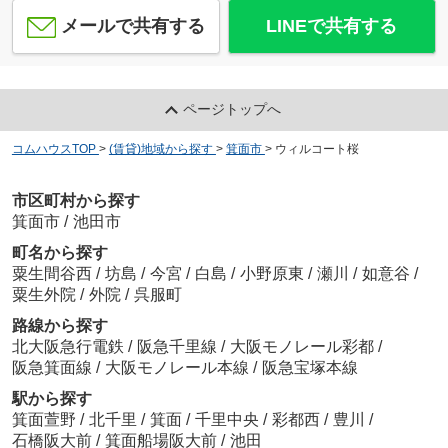
メールで共有する
LINEで共有する
ページトップへ
コムハウスTOP
>
(賃貸)地域から探す
>
箕面市
>
ウィルコート桜
市区町村から探す
箕面市
/
池田市
町名から探す
粟生間谷西
/
坊島
/
今宮
/
白島
/
小野原東
/
瀬川
/
如意谷
/
粟生外院
/
外院
/
呉服町
路線から探す
北大阪急行電鉄
/
阪急千里線
/
大阪モノレール彩都
/
阪急箕面線
/
大阪モノレール本線
/
阪急宝塚本線
駅から探す
箕面萱野
/
北千里
/
箕面
/
千里中央
/
彩都西
/
豊川
/
石橋阪大前
/
箕面船場阪大前
/
池田