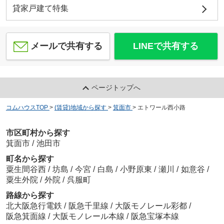
貸家戸建て特集
メールで共有する
LINEで共有する
ページトップへ
コムハウスTOP
>
(賃貸)地域から探す
>
箕面市
>
エトワール西小路
市区町村から探す
箕面市
/
池田市
町名から探す
粟生間谷西
/
坊島
/
今宮
/
白島
/
小野原東
/
瀬川
/
如意谷
/
粟生外院
/
外院
/
呉服町
路線から探す
北大阪急行電鉄
/
阪急千里線
/
大阪モノレール彩都
/
阪急箕面線
/
大阪モノレール本線
/
阪急宝塚本線