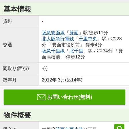
基本情報
賃料
-
阪急箕面線
「
箕面
」駅 徒歩11分
北大阪急行電鉄
「
千里中央
」駅 バス28
交通
分 「箕面市役所前」 停歩4分
阪急千里線
「
北千里
」駅 バス34分 「箕
面高校前」 停歩12分
間取り(面積)
-(-)
築年月
2012年 3月(築14年)
お問い合わせ(無料)
物件概要