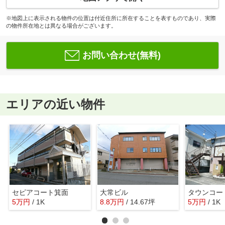
※地図上に表示される物件の位置は付近住所に所在することを表すものであり、実際
の物件所在地とは異なる場合がございます。
お問い合わせ(無料)
エリアの近い物件
セピアコート箕面
大常ビル
タウンコー
5
万
円
/ 1K
8.8
万
円
/ 14.67坪
5
万
円
/ 1K