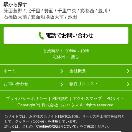
駅から探す
箕面萱野
/
北千里
/
箕面
/
千里中央
/
彩都西
/
豊川
/
石橋阪大前
/
箕面船場阪大前
/
池田
電話でお問い合わせ
営業時間：
9時半～19時
定休日：
無し
ホーム
会社概要
お問い合わせ
物件リクエスト
プライバシーポリシー
利用規約
アクセスマップ
PCサイト
Copyright(c) 株式会社コムハウス All rights reserved.
当サイトでは、お客様の当サイト利用状況把握、サービス向上検討を目的と
して、クッキー（Cookie）を使用しています。
詳しくは、当社の
「Cookieの取扱いについて」
をご確認ください。