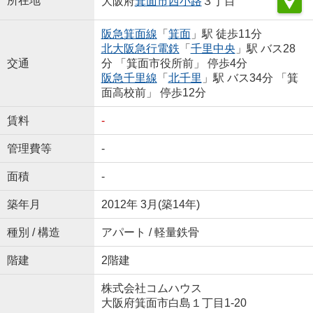
所在地
大阪府
箕面市
西小路
３丁目
阪急箕面線
「
箕面
」駅 徒歩11分
北大阪急行電鉄
「
千里中央
」駅 バス28
交通
分 「箕面市役所前」 停歩4分
阪急千里線
「
北千里
」駅 バス34分 「箕
面高校前」 停歩12分
賃料
-
管理費等
-
面積
-
築年月
2012年 3月(築14年)
種別 / 構造
アパート / 軽量鉄骨
階建
2階建
株式会社コムハウス
大阪府箕面市白島１丁目1-20