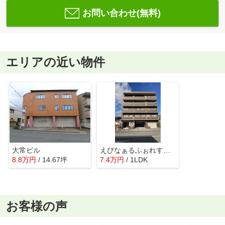
お問い合わせ(無料)
エリアの近い物件
大常ビル
えぴなぁるふぉれすとⅢ
8.8
万
円
/ 14.67坪
7.4
万
円
/ 1LDK
お客様の声