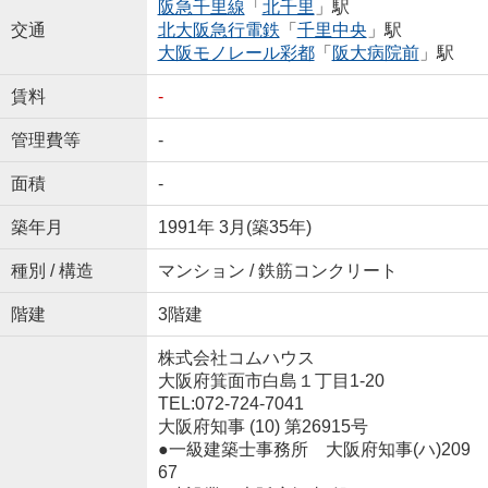
阪急千里線
「
北千里
」駅
交通
北大阪急行電鉄
「
千里中央
」駅
大阪モノレール彩都
「
阪大病院前
」駅
賃料
-
管理費等
-
面積
-
築年月
1991年 3月(築35年)
種別 / 構造
マンション / 鉄筋コンクリート
階建
3階建
株式会社コムハウス
大阪府箕面市白島１丁目1-20
TEL:072-724-7041
大阪府知事 (10) 第26915号
●一級建築士事務所 大阪府知事(ハ)209
67