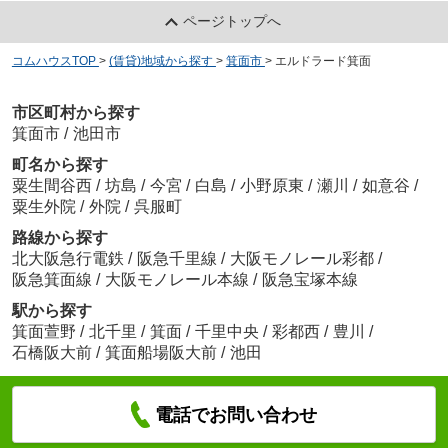
ページトップへ
コムハウスTOP
>
(賃貸)地域から探す
>
箕面市
>
エルドラード箕面
市区町村から探す
箕面市
/
池田市
町名から探す
粟生間谷西
/
坊島
/
今宮
/
白島
/
小野原東
/
瀬川
/
如意谷
/
粟生外院
/
外院
/
呉服町
路線から探す
北大阪急行電鉄
/
阪急千里線
/
大阪モノレール彩都
/
阪急箕面線
/
大阪モノレール本線
/
阪急宝塚本線
駅から探す
箕面萱野
/
北千里
/
箕面
/
千里中央
/
彩都西
/
豊川
/
石橋阪大前
/
箕面船場阪大前
/
池田
電話でお問い合わせ