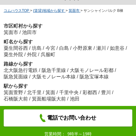
コムハウスTOP
>
(賃貸)地域から探す
>
箕面市
>
サンシャインパルク B棟
市区町村から探す
箕面市
/
池田市
町名から探す
粟生間谷西
/
坊島
/
今宮
/
白島
/
小野原東
/
瀬川
/
如意谷
/
粟生外院
/
外院
/
呉服町
路線から探す
北大阪急行電鉄
/
阪急千里線
/
大阪モノレール彩都
/
阪急箕面線
/
大阪モノレール本線
/
阪急宝塚本線
駅から探す
箕面萱野
/
北千里
/
箕面
/
千里中央
/
彩都西
/
豊川
/
石橋阪大前
/
箕面船場阪大前
/
池田
電話でお問い合わせ
営業時間：
9時半～19時