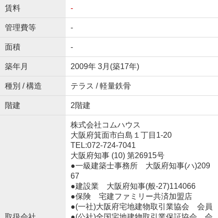
賃料
-
管理費等
-
面積
-
築年月
2009年 3月(築17年)
種別 / 構造
テラス / 軽量鉄骨
階建
2階建
株式会社コムハウス
大阪府箕面市白島１丁目1-20
TEL:072-724-7041
大阪府知事 (10) 第26915号
●一級建築士事務所 大阪府知事(ハ)209
67
●建設業 大阪府知事(般‐27)114066
●保険 宅建ファミリー共済加盟店
●(一社)大阪府宅地建物取引業協会 会員
取扱会社
●(公社)全国宅地建物取引業保証協会 会