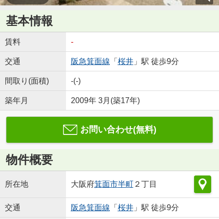
基本情報
賃料
-
交通
阪急箕面線
「
桜井
」駅 徒歩9分
間取り(面積)
-(-)
築年月
2009年 3月(築17年)
お問い合わせ(無料)
物件概要
所在地
大阪府
箕面市
半町
２丁目
交通
阪急箕面線
「
桜井
」駅 徒歩9分