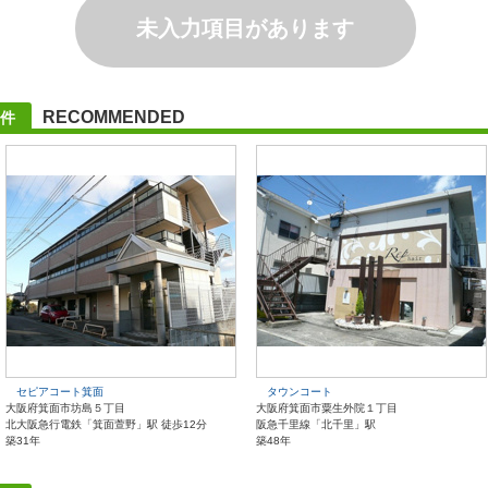
未入力項目があります
RECOMMENDED
件
セピアコート箕面
タウンコート
大阪府箕面市坊島５丁目
大阪府箕面市粟生外院１丁目
北大阪急行電鉄「箕面萱野」駅 徒歩12分
阪急千里線「北千里」駅
築31年
築48年