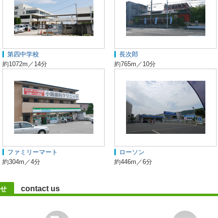
第四中学校
長次郎
約1072m／14分
約765m／10分
ファミリーマート
ローソン
約304m／4分
約446m／6分
contact us
せ