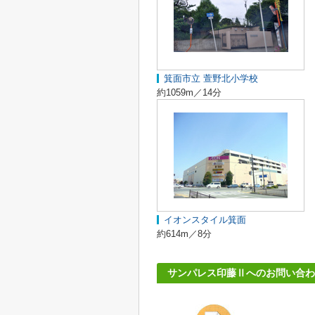
箕面市立 萱野北小学校
約1059m／14分
イオンスタイル箕面
約614m／8分
サンパレス印藤Ⅱへのお問い合わ