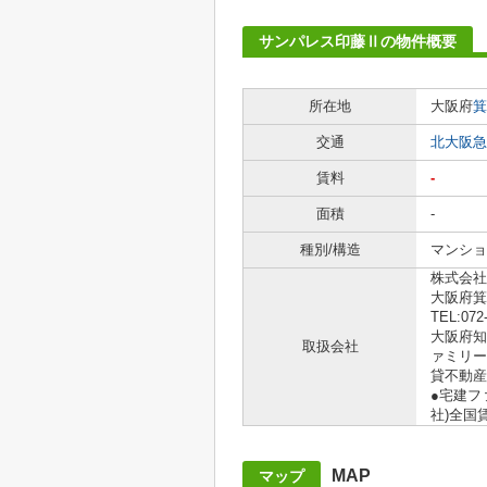
サンパレス印藤Ⅱの物件概要
所在地
大阪府
箕
交通
北大阪急
賃料
-
面積
-
種別/構造
マンショ
株式会社
大阪府箕
TEL:072
大阪府知事
取扱会社
ァミリー
貸不動産
●宅建フ
社)全国
MAP
マップ