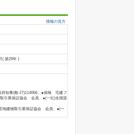
情報の見方
月( 築29年 )
府知事(般‐27)114066、●保険 宅建フ
取引業保証協会 会員、●(一社)全国賃
国宅地建物取引業保証協会 会員、●(一