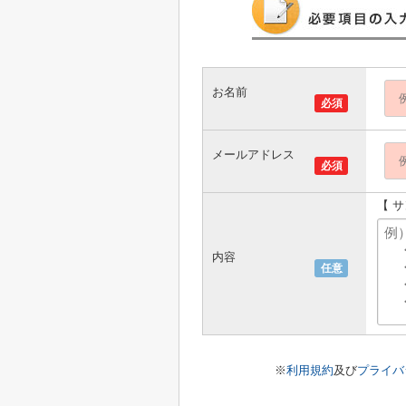
お名前
必須
メールアドレス
必須
【 
内容
任意
※
利用規約
及び
プライバ