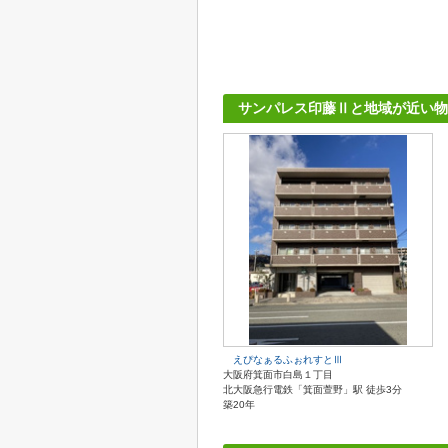
サンパレス印藤Ⅱと地域が近い物
えぴなぁるふぉれすとⅢ
大阪府箕面市白島１丁目
北大阪急行電鉄「箕面萱野」駅 徒歩3分
築20年