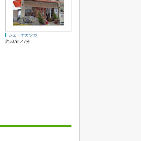
シェ・ナカツカ
約537m／7分