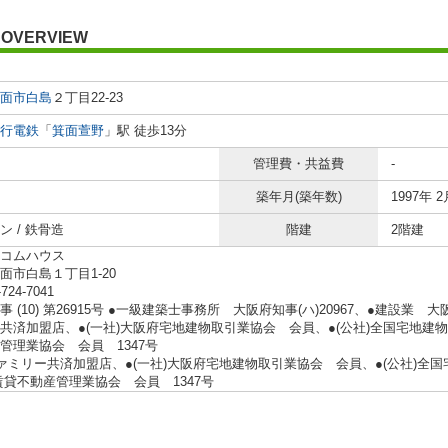
OVERVIEW
面市
白島
２丁目22-23
行電鉄
「
箕面萱野
」駅 徒歩13分
管理費・共益費
-
築年月(築年数)
1997年 2
ン / 鉄骨造
階建
2階建
コムハウス
面市白島１丁目1-20
-724-7041
 (10) 第26915号 ●一級建築士事務所 大阪府知事(ハ)20967、●建設業 大阪
共済加盟店、●(一社)大阪府宅地建物取引業協会 会員、●(公社)全国宅地建物
管理業協会 会員 1347号
ァミリー共済加盟店、●(一社)大阪府宅地建物取引業協会 会員、●(公社)全
賃貸不動産管理業協会 会員 1347号