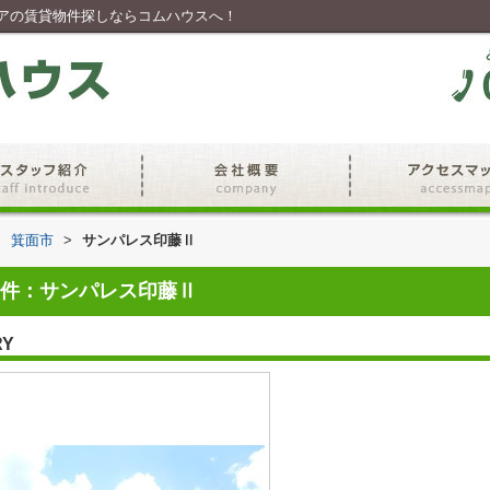
アの賃貸物件探しならコムハウスへ！
>
箕面市
>
サンパレス印藤Ⅱ
件：サンパレス印藤Ⅱ
RY