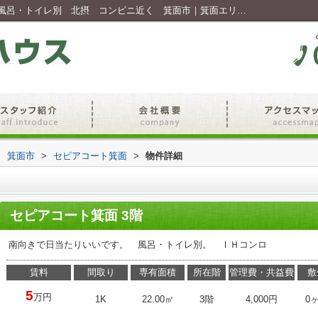
セピアコート箕面の詳細ページ｜南向き 風呂・トイレ別 北摂 コンビニ近く 箕面市｜箕面エリアの賃貸物件探しならコムハウスへ！
>
箕面市
>
セピアコート箕面
>
物件詳細
セピアコート箕面 3階
南向きで日当たりいいです。 風呂・トイレ別。 ＩＨコンロ
賃料
間取り
専有面積
所在階
管理費・共益費
敷
5
万円
1K
22.00㎡
3階
4,000円
0