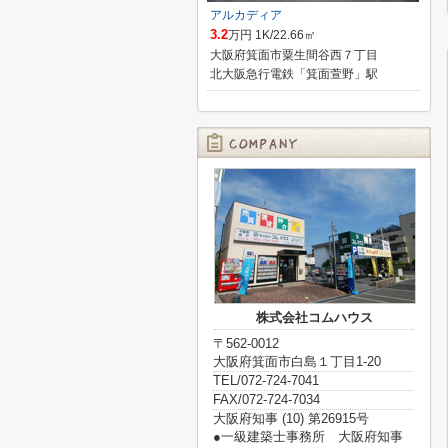
アルカディア
3.2
万円 1K/22.66㎡
大阪府箕面市粟生間谷西７丁目
北大阪急行電鉄「箕面萱野」駅
株式会社コムハウス
〒562-0012
大阪府箕面市白島１丁目1-20
TEL/072-724-7041
FAX/072-724-7034
大阪府知事 (10) 第26915号
●一級建築士事務所 大阪府知事