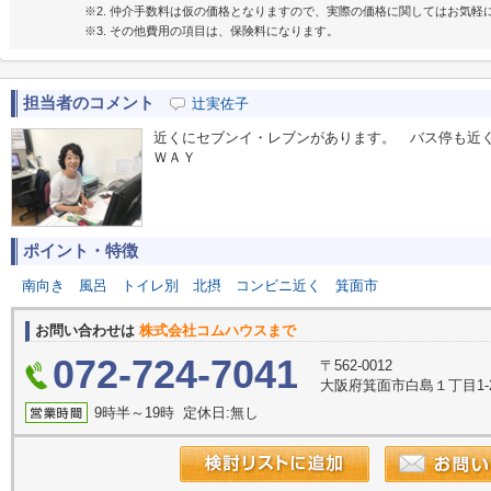
※2. 仲介手数料は仮の価格となりますので、実際の価格に関してはお気軽
※3. その他費用の項目は、保険料になります。
担当者のコメント
辻実佐子
近くにセブンイ・レブンがあります。 バス停も近
ＷＡＹ
ポイント・特徴
南向き
風呂
トイレ別
北摂
コンビニ近く
箕面市
お問い合わせは
株式会社コムハウスまで
072-724-7041
〒562-0012
大阪府箕面市白島１丁目1-
9時半～19時 定休日:無し