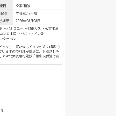
能日
空家/相談
貸区分
専任媒介/一般
効期限
2026年08月08日
場
バルコニー
都市ガス
公営水道
コンロ１口
バス・トイレ別
インターホン
ッタリ。買い物もイオンが近く(485m)
っていますので料理が快適に。お引越しを
リアや北大阪急行電鉄千里中央付近で新
7号