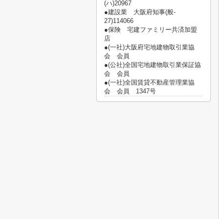
(ハ)20967
●建設業 大阪府知事(般‐
27)114066
●保険 宅建ファミリー共済加盟
店
●(一社)大阪府宅地建物取引業協
会 会員
●(公社)全国宅地建物取引業保証協
会 会員
●(一社)全国賃貸不動産管理業協
会 会員 1347号