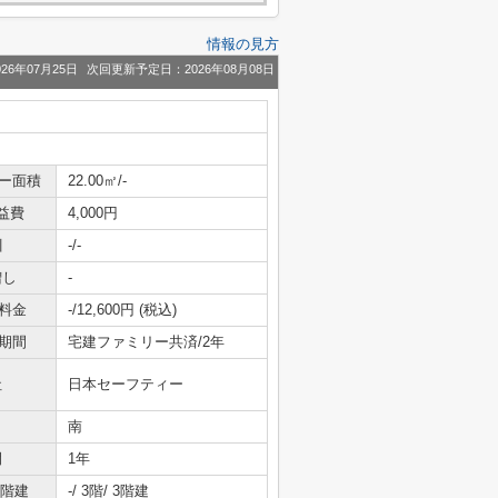
情報の見方
26年07月25日
次回更新予定日：2026年08月08日
ニー面積
22.00㎡/-
益費
4,000円
引
-/-
増し
-
料金
-/12,600円 (税込)
期間
宅建ファミリー共済/2年
社
日本セーフティー
南
間
1年
/階建
-/ 3階/ 3階建