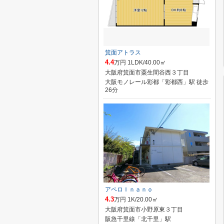
箕面アトラス
4.4
万円 1LDK/40.00㎡
大阪府箕面市粟生間谷西３丁目
大阪モノレール彩都「彩都西」駅 徒歩
26分
アペロＩｎａｎｏ
4.3
万円 1K/20.00㎡
大阪府箕面市小野原東３丁目
阪急千里線「北千里」駅