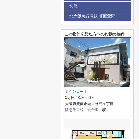
坊島
北大阪急行電鉄 箕面萱野
この物件を見た方へのお勧め物件
タウンコート
5
万円 1K/30.00㎡
大阪府箕面市粟生外院１丁目
阪急千里線「北千里」駅