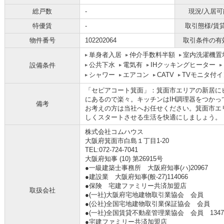
総戸数
-
現況/入居可
特優賃
-
取引態様/賃
物件番号
102202064
取引条件の有
単身者入居
仲介手数料半額
室内洗濯機置
公共下水
電気有
IHクッキングヒーター
設備条件
シャワー
エアコン
CATV
TVモニタ付
「セピアコート箕面」：箕面市エリアの新居にピ
にあるので楽々。キッチンはIH調理器をつか
備考
お考えの方は当社へお任せください。箕面市エ
しくスタートさせる生活を快適にしましょう。
株式会社コムハウス
大阪府箕面市白島１丁目1-20
TEL:072-724-7041
大阪府知事 (10) 第26915号
●一級建築士事務所 大阪府知事(ハ)20967
●建設業 大阪府知事(般‐27)114066
●保険 宅建ファミリー共済加盟店
取扱会社
●(一社)大阪府宅地建物取引業協会 会員
●(公社)全国宅地建物取引業保証協会 会員
●(一社)全国賃貸不動産管理業協会 会員 134
●宅建ファミリー共済加盟店