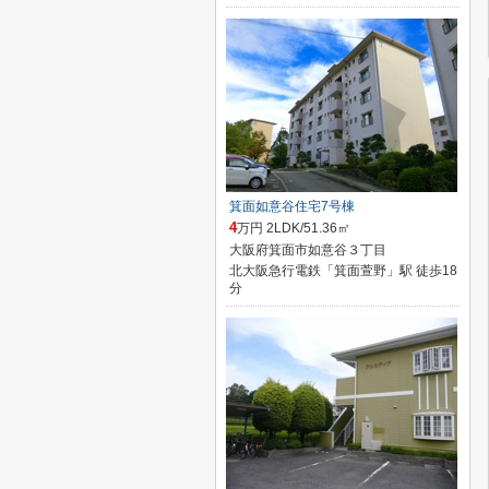
箕面如意谷住宅7号棟
4
万円 2LDK/51.36㎡
大阪府箕面市如意谷３丁目
北大阪急行電鉄「箕面萱野」駅 徒歩18
分