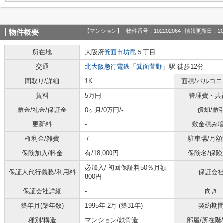
【マンション】
物件番号：102202064
情報更新日：20
物件概要
所在地
大阪府
箕面市
坊島
５丁目
交通
北大阪急行電鉄
「
箕面萱野
」駅 徒歩12分
間取り/詳細
1K
面積/バルコ
賃料
5万円
管理費・共
敷金/礼金/保証金
0ヶ月/0万円/-
償却/敷
更新料
-
敷金積み
権利金/雑費
-/-
駐車場/月額
保険加入/料金
有/18,000円
保険名/保険
必加入/
初回保証料50％月額
保証人代行義務/利用料
保証会
800円
保証会社詳細
-
向き
築年月(築年数)
1995年 2月 (築31年)
契約期
種別/構造
マンション/鉄骨造
部屋/所在階