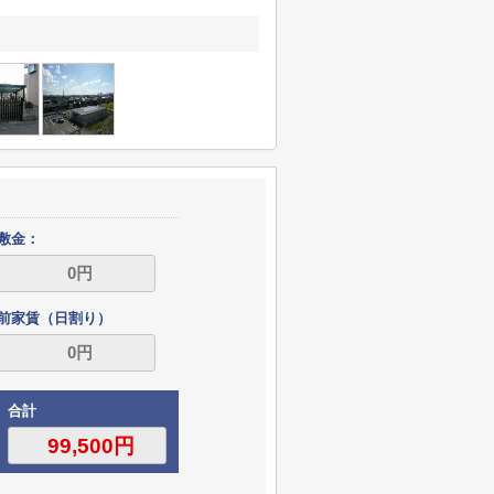
敷金：
前家賃（日割り）
合計