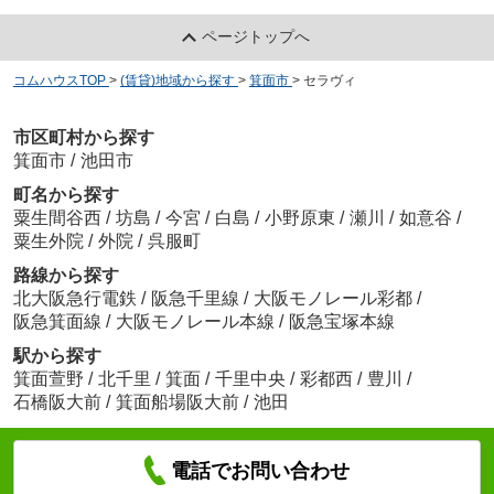
ページトップへ
コムハウスTOP
>
(賃貸)地域から探す
>
箕面市
>
セラヴィ
市区町村から探す
箕面市
/
池田市
町名から探す
粟生間谷西
/
坊島
/
今宮
/
白島
/
小野原東
/
瀬川
/
如意谷
/
粟生外院
/
外院
/
呉服町
路線から探す
北大阪急行電鉄
/
阪急千里線
/
大阪モノレール彩都
/
阪急箕面線
/
大阪モノレール本線
/
阪急宝塚本線
駅から探す
箕面萱野
/
北千里
/
箕面
/
千里中央
/
彩都西
/
豊川
/
石橋阪大前
/
箕面船場阪大前
/
池田
電話でお問い合わせ