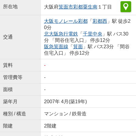
所在地
大阪府
箕面市
彩都粟生南
１丁目
大阪モノレール彩都
「
彩都西
」駅 徒歩2
0分
北大阪急行電鉄
「
千里中央
」駅 バス30
交通
分 「間谷住宅入口」 停歩12分
阪急箕面線
「
箕面
」駅 バス23分 「間谷
住宅入口」 停歩12分
賃料
-
管理費等
-
面積
-
築年月
2007年 4月(築19年)
種別 / 構造
マンション / 鉄骨造
階建
2階建