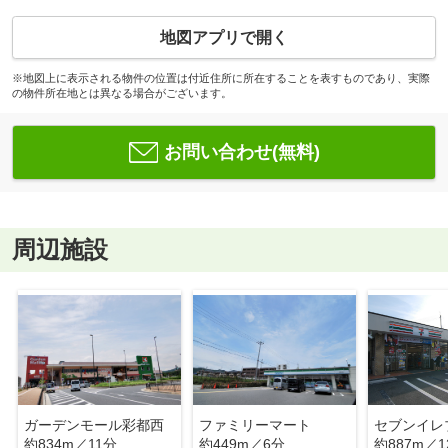
地図アプリで開く
※地図上に表示される物件の位置は付近住所に所在することを表すものであり、実際
の物件所在地とは異なる場合がございます。
お問い合わせ(無料)
周辺施設
ガーデンモール彩都西
ファミリーマート
セブンイレ
約834m／11分
約449m／6分
約887m／1