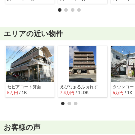
エリアの近い物件
セピアコート箕面
えぴなぁるふぉれすとⅢ
タウンコー
5
万
円
/ 1K
7.4
万
円
/ 1LDK
5
万
円
/ 1K
お客様の声