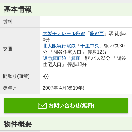
基本情報
賃料
-
大阪モノレール彩都
「
彩都西
」駅 徒歩2
0分
北大阪急行電鉄
「
千里中央
」駅 バス30
交通
分 「間谷住宅入口」 停歩12分
阪急箕面線
「
箕面
」駅 バス23分 「間谷
住宅入口」 停歩12分
間取り(面積)
-(-)
築年月
2007年 4月(築19年)
お問い合わせ(無料)
物件概要