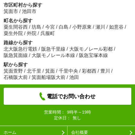
市区町村から探す
箕面市
/
池田市
町名から探す
粟生間谷西
/
坊島
/
今宮
/
白島
/
小野原東
/
瀬川
/
如意谷
/
粟生外院
/
外院
/
呉服町
路線から探す
北大阪急行電鉄
/
阪急千里線
/
大阪モノレール彩都
/
阪急箕面線
/
大阪モノレール本線
/
阪急宝塚本線
駅から探す
箕面萱野
/
北千里
/
箕面
/
千里中央
/
彩都西
/
豊川
/
石橋阪大前
/
箕面船場阪大前
/
池田
電話でお問い合わせ
営業時間：
9時半～19時
定休日：
無し
ホーム
会社概要