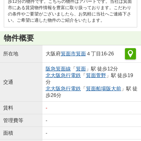
歩12分の物件です。こちらの物件はアパートです。当社は箕面
市にある賃貸物件情報を豊富に取り扱っております。こだわり
の条件やご要望がございましたら、お気軽に当社へご連絡下さ
い。ご希望に適した物件のご紹介をいたします。
物件概要
所在地
大阪府
箕面市
箕面
４丁目16-26
阪急箕面線
「
箕面
」駅 徒歩12分
北大阪急行電鉄
「
箕面萱野
」駅 徒歩19
交通
分
北大阪急行電鉄
「
箕面船場阪大前
」駅 徒
歩26分
賃料
-
管理費等
-
面積
-