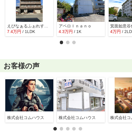
えぴなぁるふぉれすとⅢ
アペロＩｎａｎｏ
箕面如意谷
7.4
万
円
/ 1LDK
4.3
万
円
/ 1K
4
万
円
/ 2L
お客様の声
株式会社コムハウス
株式会社コムハウス
株式会社コ