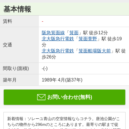
基本情報
賃料
-
阪急箕面線
「
箕面
」駅 徒歩12分
北大阪急行電鉄
「
箕面萱野
」駅 徒歩19
交通
分
北大阪急行電鉄
「
箕面船場阪大前
」駅 徒
歩26分
間取り(面積)
-(-)
築年月
1989年 4月(築37年)
お問い合わせ(無料)
新着情報：ソレーユ青山の空室情報ならコチラ。唐池公園がこ
ちらの物件から296mのところにあります。最寄りの駅まで徒