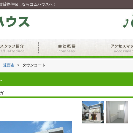
賃貸物件探しならコムハウスへ！
>
箕面市
>
タウンコート
。
RY