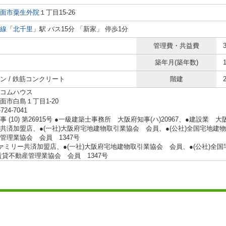
面市
粟生外院
１丁目15-26
線
「
北千里
」駅 バス15分 「新家」 停歩1分
管理費・共益費
築年月(築年数)
ン / 鉄筋コンクリート
階建
コムハウス
面市白島１丁目1-20
-724-7041
 (10) 第26915号 ●一級建築士事務所 大阪府知事(ハ)20967、●建設業 大阪
共済加盟店、●(一社)大阪府宅地建物取引業協会 会員、●(公社)全国宅地建物
管理業協会 会員 1347号
ァミリー共済加盟店、●(一社)大阪府宅地建物取引業協会 会員、●(公社)全
賃貸不動産管理業協会 会員 1347号