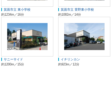
箕面市立 東小学校
箕面市立 萱野東小学校
約1234m／16分
約1082m／14分
サニーサイド
イチリンカン
約1200m／15分
約923m／12分