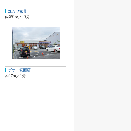
ユカワ家具
約981m／13分
ゲオ 箕面店
約17m／1分