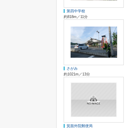
第四中学校
約818m／11分
さがみ
約1021m／13分
箕面外院郵便局