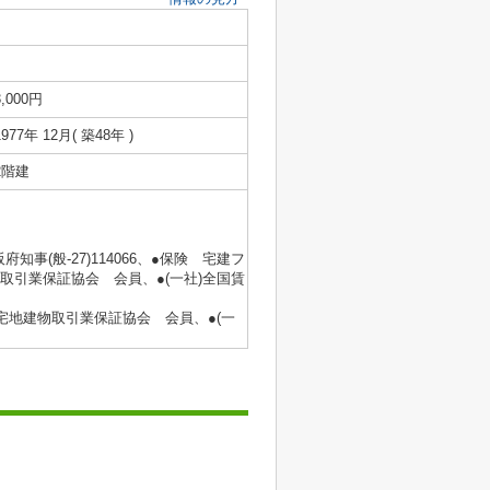
3,000円
1977年 12月( 築48年 )
2階建
府知事(般‐27)114066、●保険 宅建フ
取引業保証協会 会員、●(一社)全国賃
国宅地建物取引業保証協会 会員、●(一