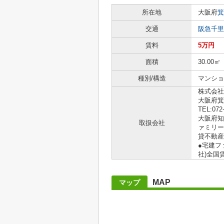
所在地
大阪府
箕
交通
阪急千里
賃料
5万円
面積
30.00㎡
種別/構造
マンショ
株式会社
大阪府箕
TEL:072
大阪府知事
取扱会社
ァミリー
貸不動産
●宅建フ
社)全国
MAP
マップ