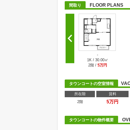
FLOOR PLANS
間取り
-
1K / 30.00㎡
2階 /
5万円
VA
タウンコートの空室情報
所在階
賃料
5万円
2階
OV
タウンコートの物件概要