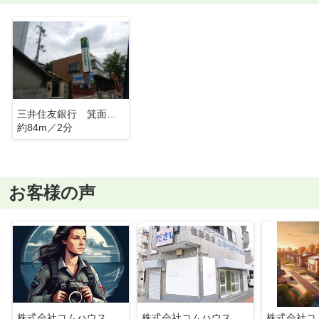
三井住友銀行 箕面支店
約84m／2分
お客様の声
株式会社コムハウス
株式会社コムハウス
株式会社コ