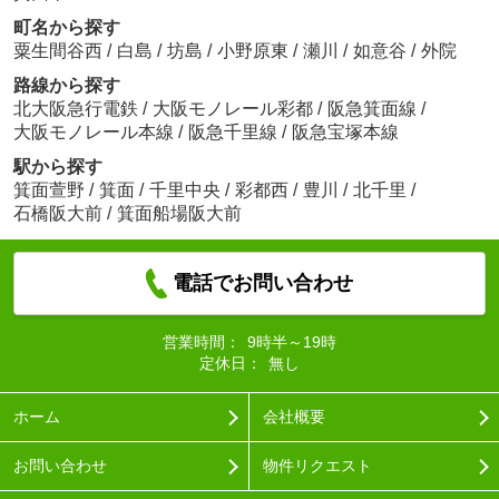
町名から探す
粟生間谷西
/
白島
/
坊島
/
小野原東
/
瀬川
/
如意谷
/
外院
路線から探す
北大阪急行電鉄
/
大阪モノレール彩都
/
阪急箕面線
/
大阪モノレール本線
/
阪急千里線
/
阪急宝塚本線
駅から探す
箕面萱野
/
箕面
/
千里中央
/
彩都西
/
豊川
/
北千里
/
石橋阪大前
/
箕面船場阪大前
電話でお問い合わせ
営業時間：
9時半～19時
定休日：
無し
ホーム
会社概要
お問い合わせ
物件リクエスト