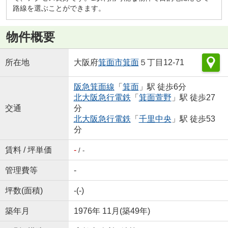
路線を選ぶことができます。
物件概要
所在地
大阪府
箕面市
箕面
５丁目12-71
阪急箕面線
「
箕面
」駅 徒歩6分
北大阪急行電鉄
「
箕面萱野
」駅 徒歩27
交通
分
北大阪急行電鉄
「
千里中央
」駅 徒歩53
分
賃料 / 坪単価
-
/ -
管理費等
-
坪数(面積)
-(-)
築年月
1976年 11月(築49年)