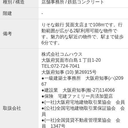
種別 / 構造
店舗事務所 / 鉄筋コンクリート
階建
-
りそな銀行 箕面支店まで108mです。行
動範囲が広がる2駅利用可能な物件で
備考
す。魅力的な駅近の物件で、駅まで徒歩
6分です。
株式会社コムハウス
大阪府箕面市白島１丁目1-20
TEL:072-724-7041
大阪府知事 (10) 第26915号
●一級建築士事務所 大阪府知事(ハ)209
67
●建設業 大阪府知事(般‐27)114066
●保険 宅建ファミリー共済加盟店
●(一社)大阪府宅地建物取引業協会 会員
取扱会社
●(公社)全国宅地建物取引業保証協会 会
員
●(一社)全国賃貸不動産管理業協会 会
員 1347号