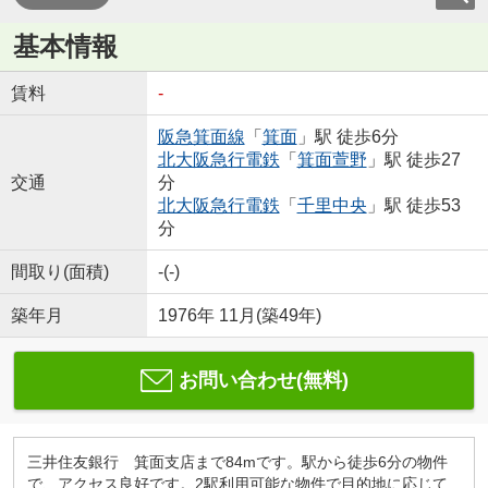
基本情報
賃料
-
阪急箕面線
「
箕面
」駅 徒歩6分
北大阪急行電鉄
「
箕面萱野
」駅 徒歩27
交通
分
北大阪急行電鉄
「
千里中央
」駅 徒歩53
分
間取り(面積)
-(-)
築年月
1976年 11月(築49年)
お問い合わせ(無料)
三井住友銀行 箕面支店まで84mです。駅から徒歩6分の物件
で、アクセス良好です。2駅利用可能な物件で目的地に応じて