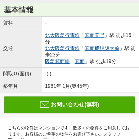
基本情報
賃料
-
北大阪急行電鉄
「
箕面萱野
」駅 徒歩16
分
交通
北大阪急行電鉄
「
箕面船場阪大前
」駅 徒
歩23分
阪急箕面線
「
箕面
」駅 徒歩19分
間取り(面積)
-(-)
築年月
1981年 1月(築45年)
お問い合わせ(無料)
こちらの物件はマンションです。数多くの物件をご用意してお
ります。お客様のご希望の物件をお選び下さい。スタッフ一