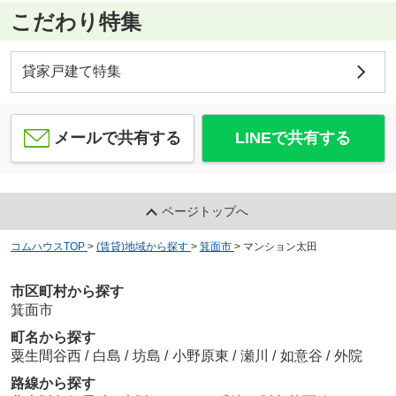
こだわり特集
貸家戸建て特集
メールで共有する
LINEで共有する
ページトップへ
コムハウスTOP
>
(賃貸)地域から探す
>
箕面市
>
マンション太田
市区町村から探す
箕面市
町名から探す
粟生間谷西
/
白島
/
坊島
/
小野原東
/
瀬川
/
如意谷
/
外院
路線から探す