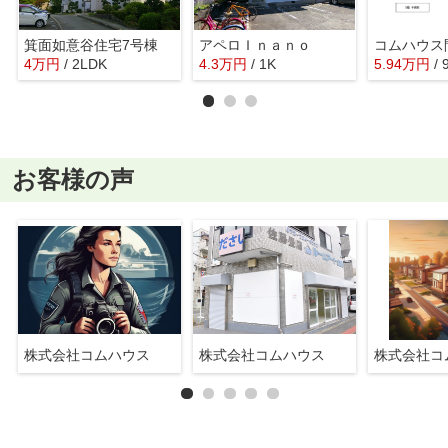
箕面如意谷住宅7号棟
アペロＩｎａｎｏ
4
万
円
/ 2LDK
4.3
万
円
/ 1K
5.94
万
円
/
お客様の声
株式会社コムハウス
株式会社コムハウス
株式会社コ