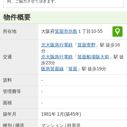
同、ご協力させて頂きます。
物件概要
所在地
大阪府
箕面市
坊島
１丁目10-55
北大阪急行電鉄
「
箕面萱野
」駅 徒歩16
分
交通
北大阪急行電鉄
「
箕面船場阪大前
」駅 徒
歩23分
阪急箕面線
「
箕面
」駅 徒歩19分
賃料
-
管理費等
-
面積
-
築年月
1981年 1月(築45年)
種別 / 構造
マンション / 鉄骨造