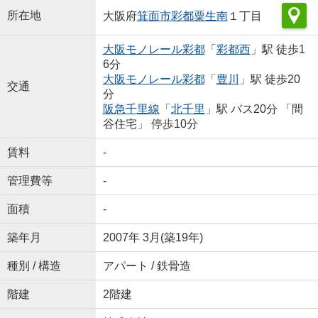
所在地
大阪府
箕面市
彩都粟生南
１丁目
大阪モノレール彩都
「
彩都西
」駅 徒歩1
6分
大阪モノレール彩都
「
豊川
」駅 徒歩20
交通
分
阪急千里線
「
北千里
」駅 バス20分 「間
谷住宅」 停歩10分
賃料
-
管理費等
-
面積
-
築年月
2007年 3月(築19年)
種別 / 構造
アパート / 鉄骨造
階建
2階建