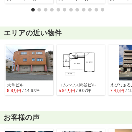
エリアの近い物件
大常ビル
コムハウス間谷ビル 3階
8.8
万
円
/ 14.67坪
5.94
万
円
/ 9.07坪
7.4
万
円
/ 1
お客様の声