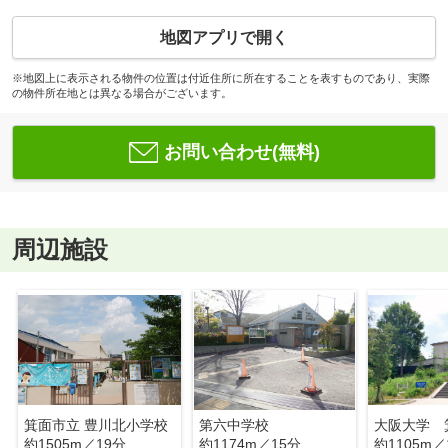
地図アプリで開く
※地図上に表示される物件の位置は付近住所に所在することを表すものであり、実際
の物件所在地とは異なる場合がございます。
お問い合わせ(無料)
周辺施設
箕面市立 豊川北小学校
第六中学校
約1505m／19分
約1174m／15分
約1105m／