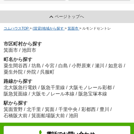
ページトップへ
コムハウスTOP
>
(賃貸)地域から探す
>
箕面市
>
ルモンドセントレ
市区町村から探す
箕面市
/
池田市
町名から探す
粟生間谷西
/
坊島
/
今宮
/
白島
/
小野原東
/
瀬川
/
如意谷
/
粟生外院
/
外院
/
呉服町
路線から探す
北大阪急行電鉄
/
阪急千里線
/
大阪モノレール彩都
/
阪急箕面線
/
大阪モノレール本線
/
阪急宝塚本線
駅から探す
箕面萱野
/
北千里
/
箕面
/
千里中央
/
彩都西
/
豊川
/
石橋阪大前
/
箕面船場阪大前
/
池田