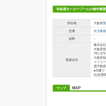
幸助屋モータープールの物件概要
所在地
大阪府
箕
交通
北大阪急
賃料
-
株式会社
大阪府箕
TEL:072
大阪府知事
取扱会社
ァミリー
貸不動産
●宅建フ
社)全国
MAP
マップ