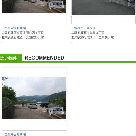
奥自治会駐車場
曽根パーキング
大阪府箕面市粟生間谷西５丁目
大阪府箕面市白島２丁目
北大阪急行電鉄「箕面萱野」駅
北大阪急行電鉄「千里中央」駅
-
-
RECOMMENDED
近い物件
奥自治会駐車場