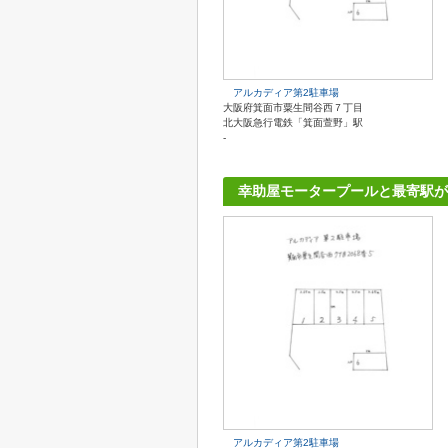
アルカディア第2駐車場
大阪府箕面市粟生間谷西７丁目
北大阪急行電鉄「箕面萱野」駅
-
幸助屋モータープールと最寄駅が
アルカディア第2駐車場