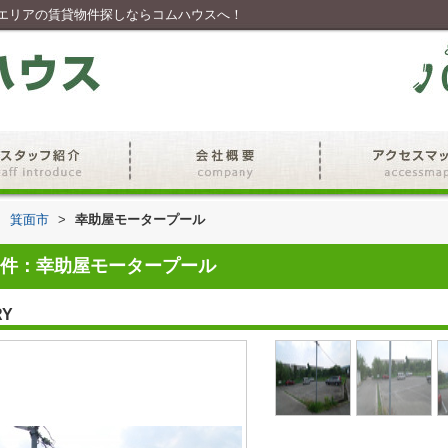
エリアの賃貸物件探しならコムハウスへ！
>
箕面市
>
幸助屋モータープール
件：幸助屋モータープール
RY