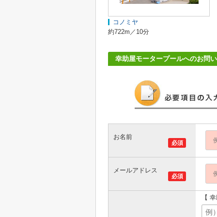
コノミヤ
約722m／10分
幸助屋モータープールへのお問い
お名前
必須
メールアドレス
必須
【 