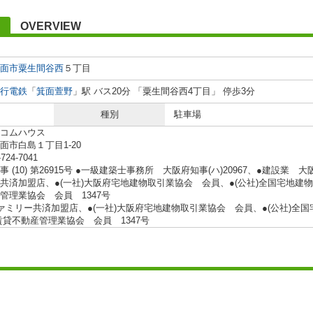
OVERVIEW
面市
粟生間谷西
５丁目
行電鉄
「
箕面萱野
」駅 バス20分 「粟生間谷西4丁目」 停歩3分
種別
駐車場
コムハウス
面市白島１丁目1-20
-724-7041
 (10) 第26915号 ●一級建築士事務所 大阪府知事(ハ)20967、●建設業 大阪
共済加盟店、●(一社)大阪府宅地建物取引業協会 会員、●(公社)全国宅地建物
管理業協会 会員 1347号
ァミリー共済加盟店、●(一社)大阪府宅地建物取引業協会 会員、●(公社)全
賃貸不動産管理業協会 会員 1347号