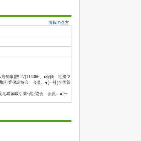
情報の見方
府知事(般‐27)114066、●保険 宅建フ
取引業保証協会 会員、●(一社)全国賃
国宅地建物取引業保証協会 会員、●(一