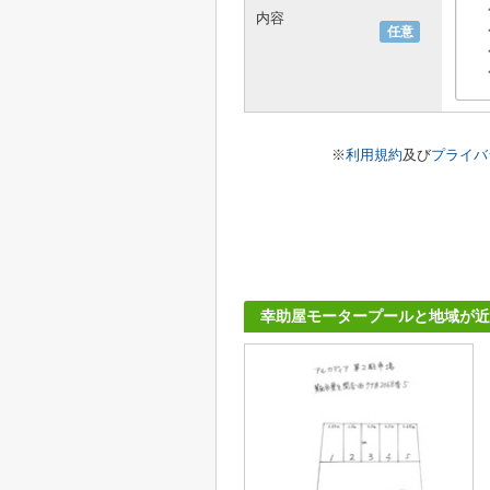
内容
任意
※
利用規約
及び
プライバ
幸助屋モータープールと地域が近