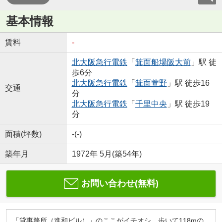
基本情報
賃料
-
北大阪急行電鉄
「
箕面船場阪大前
」駅 徒
歩6分
北大阪急行電鉄
「
箕面萱野
」駅 徒歩16
交通
分
北大阪急行電鉄
「
千里中央
」駅 徒歩19
分
面積(坪数)
-(-)
築年月
1972年 5月(築54年)
お問い合わせ(無料)
「貸事務所（進和ビル）」のここがイチオシ。歩いて118mの