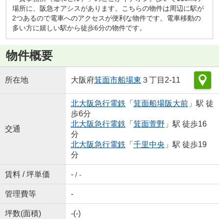
場所に、阪急オアシスがあります。こちらの物件は周辺に駅が
2つあるので電車へのアクセスが便利な物件です。電車移動の
多い方に嬉しい駅から徒歩6分の物件です。
物件概要
所在地
大阪府
箕面市
船場東
３丁目2-11
北大阪急行電鉄
「
箕面船場阪大前
」駅 徒
歩6分
北大阪急行電鉄
「
箕面萱野
」駅 徒歩16
交通
分
北大阪急行電鉄
「
千里中央
」駅 徒歩19
分
賃料 / 坪単価
-
/ -
管理費等
-
坪数(面積)
-(-)