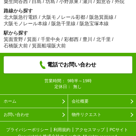
粟生間谷西
/
白島
/
坊島
/
小野原東
/
瀬川
/
如意谷
/
外院
路線から探す
北大阪急行電鉄
/
大阪モノレール彩都
/
阪急箕面線
/
大阪モノレール本線
/
阪急千里線
/
阪急宝塚本線
駅から探す
箕面萱野
/
箕面
/
千里中央
/
彩都西
/
豊川
/
北千里
/
石橋阪大前
/
箕面船場阪大前
電話でお問い合わせ
営業時間：
9時半～19時
定休日：
無し
ホーム
会社概要
お問い合わせ
物件リクエスト
プライバシーポリシー
利用規約
アクセスマップ
PCサイト