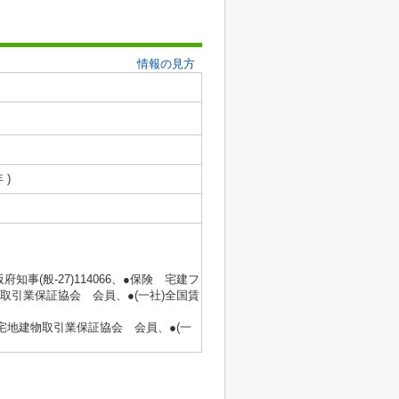
情報の見方
 )
府知事(般‐27)114066、●保険 宅建フ
取引業保証協会 会員、●(一社)全国賃
国宅地建物取引業保証協会 会員、●(一