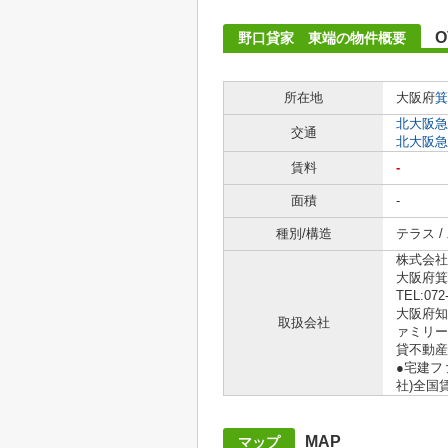
O
野口貸家 東端の物件概要
所在地
大阪府
箕
北大阪急
交通
北大阪急
賃料
-
面積
-
種別/構造
テラス /
株式会社
大阪府箕
TEL:072
大阪府知事
取扱会社
ァミリー
貸不動産
●宅建フ
社)全国
MAP
マップ