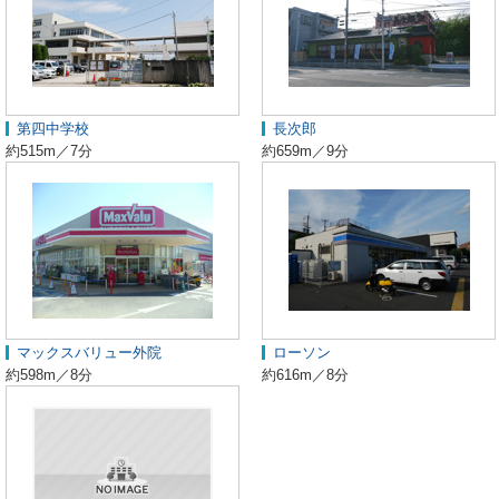
第四中学校
長次郎
約515m／7分
約659m／9分
マックスバリュー外院
ローソン
約598m／8分
約616m／8分