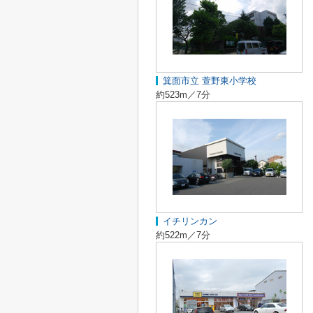
箕面市立 萱野東小学校
約523m／7分
イチリンカン
約522m／7分