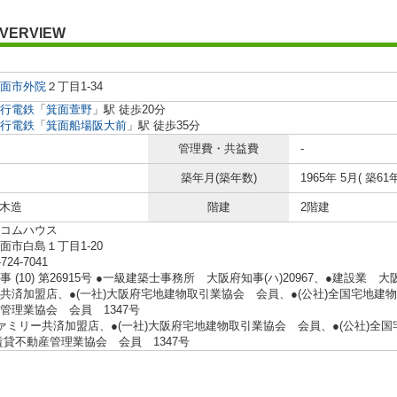
VERVIEW
面市
外院
２丁目1-34
行電鉄
「
箕面萱野
」駅 徒歩20分
行電鉄
「
箕面船場阪大前
」駅 徒歩35分
管理費・共益費
-
築年月(築年数)
1965年 5月( 築61年
 木造
階建
2階建
コムハウス
面市白島１丁目1-20
-724-7041
 (10) 第26915号 ●一級建築士事務所 大阪府知事(ハ)20967、●建設業 大阪
共済加盟店、●(一社)大阪府宅地建物取引業協会 会員、●(公社)全国宅地建物
管理業協会 会員 1347号
ァミリー共済加盟店、●(一社)大阪府宅地建物取引業協会 会員、●(公社)全
賃貸不動産管理業協会 会員 1347号