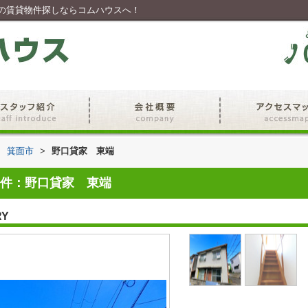
の賃貸物件探しならコムハウスへ！
>
箕面市
>
野口貸家 東端
件：野口貸家 東端
RY