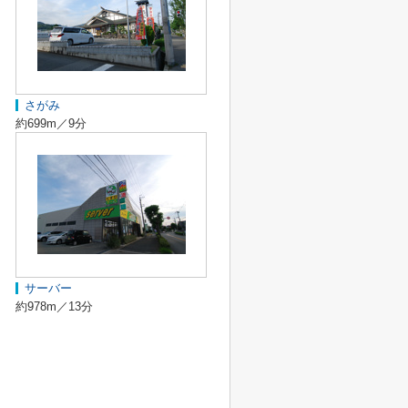
さがみ
約699m／9分
サーバー
約978m／13分