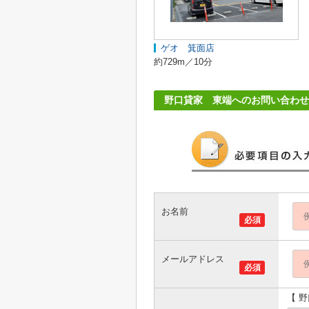
ゲオ 箕面店
約729m／10分
野口貸家 東端へのお問い合わせ
お名前
必須
メールアドレス
必須
【 