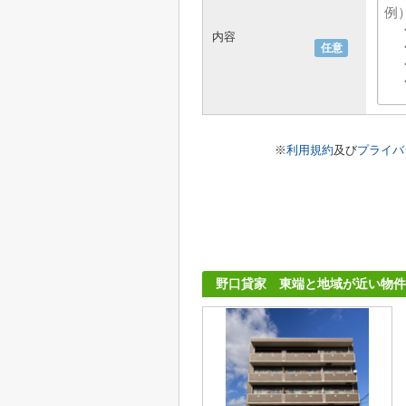
内容
任意
※
利用規約
及び
プライバ
野口貸家 東端と地域が近い物件