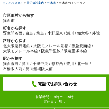
コムハウスTOP
>
周辺施設案内
>
茨木市
>
茨木市のインテリア
市区町村から探す
箕面市
町名から探す
粟生間谷西
/
白島
/
坊島
/
小野原東
/
瀬川
/
如意谷
/
外院
路線から探す
北大阪急行電鉄
/
大阪モノレール彩都
/
阪急箕面線
/
大阪モノレール本線
/
阪急千里線
/
阪急宝塚本線
駅から探す
箕面萱野
/
箕面
/
千里中央
/
彩都西
/
豊川
/
北千里
/
石橋阪大前
/
箕面船場阪大前
電話でお問い合わせ
営業時間：
9時半～19時
定休日：
無し