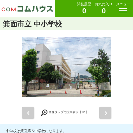
閲覧履歴
お気に入り
メニュー
0
0
箕面市立 中小学校
前
次
画像タップで拡大表示【
1
/1】
中学校は箕面第５中学校になります。