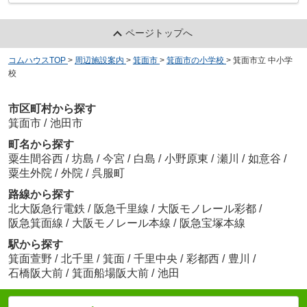
ページトップへ
コムハウスTOP
>
周辺施設案内
>
箕面市
>
箕面市の小学校
>
箕面市立 中小学
校
市区町村から探す
箕面市
/
池田市
町名から探す
粟生間谷西
/
坊島
/
今宮
/
白島
/
小野原東
/
瀬川
/
如意谷
/
粟生外院
/
外院
/
呉服町
路線から探す
北大阪急行電鉄
/
阪急千里線
/
大阪モノレール彩都
/
阪急箕面線
/
大阪モノレール本線
/
阪急宝塚本線
駅から探す
箕面萱野
/
北千里
/
箕面
/
千里中央
/
彩都西
/
豊川
/
石橋阪大前
/
箕面船場阪大前
/
池田