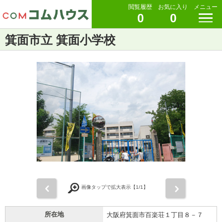
閲覧履歴
お気に入り
メニュー
0
0
箕面市立 箕面小学校
前
次
画像タップで拡大表示【
1
/1】
所在地
大阪府箕面市百楽荘１丁目８－７