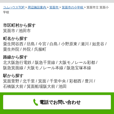
コムハウスTOP
>
周辺施設案内
>
箕面市
>
箕面市の小学校
>
箕面市立 箕面小
学校
市区町村から探す
箕面市
/
池田市
町名から探す
粟生間谷西
/
坊島
/
今宮
/
白島
/
小野原東
/
瀬川
/
如意谷
/
粟生外院
/
外院
/
呉服町
路線から探す
北大阪急行電鉄
/
阪急千里線
/
大阪モノレール彩都
/
阪急箕面線
/
大阪モノレール本線
/
阪急宝塚本線
駅から探す
箕面萱野
/
北千里
/
箕面
/
千里中央
/
彩都西
/
豊川
/
石橋阪大前
/
箕面船場阪大前
/
池田
電話でお問い合わせ