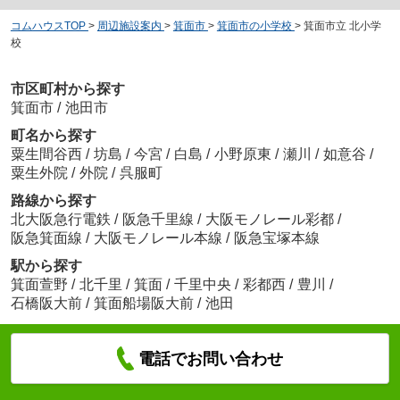
コムハウスTOP
>
周辺施設案内
>
箕面市
>
箕面市の小学校
>
箕面市立 北小学
校
市区町村から探す
箕面市
/
池田市
町名から探す
粟生間谷西
/
坊島
/
今宮
/
白島
/
小野原東
/
瀬川
/
如意谷
/
粟生外院
/
外院
/
呉服町
路線から探す
北大阪急行電鉄
/
阪急千里線
/
大阪モノレール彩都
/
阪急箕面線
/
大阪モノレール本線
/
阪急宝塚本線
駅から探す
箕面萱野
/
北千里
/
箕面
/
千里中央
/
彩都西
/
豊川
/
石橋阪大前
/
箕面船場阪大前
/
池田
電話でお問い合わせ