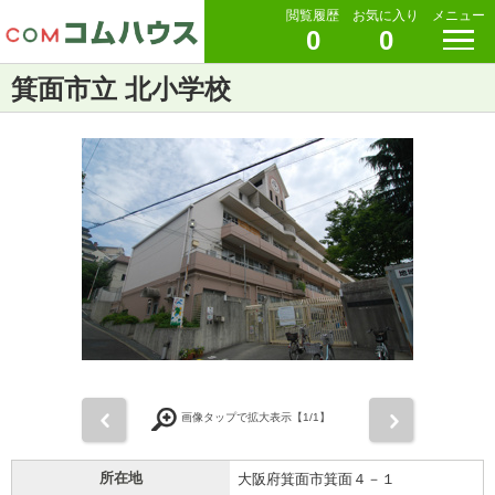
閲覧履歴
お気に入り
メニュー
0
0
箕面市立 北小学校
前
次
画像タップで拡大表示【
1
/1】
所在地
大阪府箕面市箕面４－１