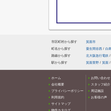
市区町村から探す
箕面市
町名から探す
粟生間谷西
/
白
路線から探す
北大阪急行電鉄
/
駅から探す
箕面萱野
/
箕面
/
ホーム
お問い合わせ
会社概要
スタッフ紹介
プライバシーポリシー
周辺施設
利用規約
お客様の声
サイトマップ
物件カタログ