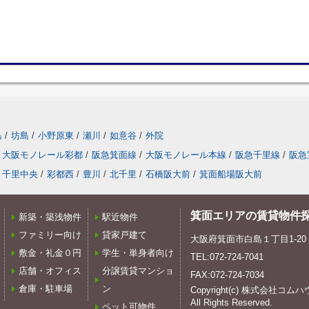
島
/
坊島
/
小野原東
/
瀬川
/
如意谷
/
外院
大阪モノレール彩都
/
阪急箕面線
/
大阪モノレール本線
/
阪急千里線
/
阪急
千里中央
/
彩都西
/
豊川
/
北千里
/
石橋阪大前
/
箕面船場阪大前
箕面エリアの賃貸物件
新築・築浅物件
駅近物件
ファミリー向け
貸家戸建て
大阪府箕面市白島１丁目1-20
敷金・礼金０円
学生・単身者向け
TEL:072-724-7041
店舗・オフィス
分譲賃貸マンショ
FAX:072-724-7034
倉庫・駐車場
ン
Copyright(c) 株式会社コム
All Rights Reserved.
ペット可物件