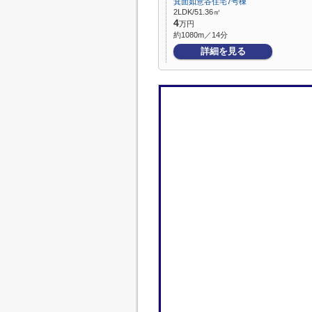
箕面如意谷住宅7号棟
2LDK/51.36㎡
4
万円
約1080m／14分
詳細を見る