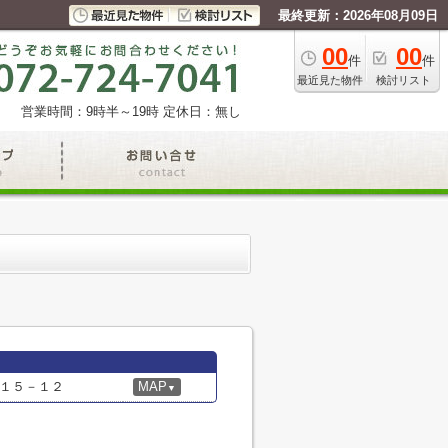
最終更新：2026年08月09日
00
00
件
件
最近見た物件
検討リスト
営業時間：9時半～19時
定休日：無し
１５－１２
MAP
▼