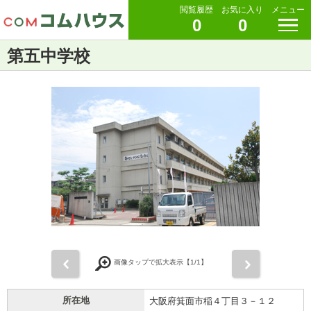
閲覧履歴
お気に入り
メニュー
0
0
第五中学校
前
次
画像タップで拡大表示【
1
/1】
所在地
大阪府箕面市稲４丁目３－１２