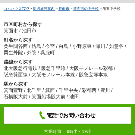
コムハウスTOP
>
周辺施設案内
>
箕面市
>
箕面市の中学校
>
第五中学校
市区町村から探す
箕面市
/
池田市
町名から探す
粟生間谷西
/
坊島
/
今宮
/
白島
/
小野原東
/
瀬川
/
如意谷
/
粟生外院
/
外院
/
呉服町
路線から探す
北大阪急行電鉄
/
阪急千里線
/
大阪モノレール彩都
/
阪急箕面線
/
大阪モノレール本線
/
阪急宝塚本線
駅から探す
箕面萱野
/
北千里
/
箕面
/
千里中央
/
彩都西
/
豊川
/
石橋阪大前
/
箕面船場阪大前
/
池田
電話でお問い合わせ
営業時間：
9時半～19時