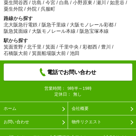
粟生間谷西
/
坊島
/
今宮
/
白島
/
小野原東
/
瀬川
/
如意谷
/
粟生外院
/
外院
/
呉服町
路線から探す
北大阪急行電鉄
/
阪急千里線
/
大阪モノレール彩都
/
阪急箕面線
/
大阪モノレール本線
/
阪急宝塚本線
駅から探す
箕面萱野
/
北千里
/
箕面
/
千里中央
/
彩都西
/
豊川
/
石橋阪大前
/
箕面船場阪大前
/
池田
電話でお問い合わせ
営業時間：
9時半～19時
定休日：
無し
ホーム
会社概要
お問い合わせ
物件リクエスト