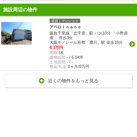
施設周辺の物件
賃貸｜マンション
アペロＩｎａｎｏ
阪急千里線「北千里」駅 バス10分 「小野原
南」 停歩3分
大阪モノレール彩都「豊川」駅 徒歩16分
4.3万円
間取:
1K
建物面積:
- / 6.04坪
土地面積:
- / -
敷金/礼金:
0ヶ月/0万円
近くの物件をもっと見る