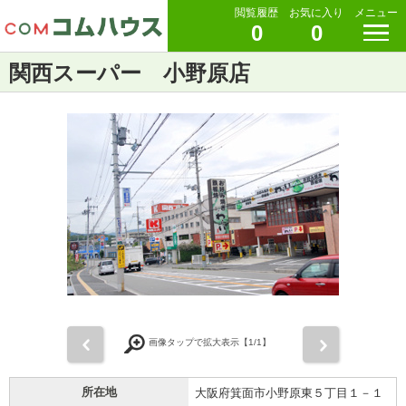
閲覧履歴
お気に入り
メニュー
0
0
関西スーパー 小野原店
前
次
画像タップで拡大表示【
1
/1】
所在地
大阪府箕面市小野原東５丁目１－１