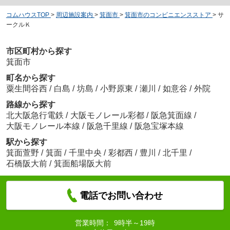
コムハウスTOP
>
周辺施設案内
>
箕面市
>
箕面市のコンビニエンスストア
>
サ
ークルＫ
市区町村から探す
箕面市
町名から探す
粟生間谷西
/
白島
/
坊島
/
小野原東
/
瀬川
/
如意谷
/
外院
路線から探す
北大阪急行電鉄
/
大阪モノレール彩都
/
阪急箕面線
/
大阪モノレール本線
/
阪急千里線
/
阪急宝塚本線
駅から探す
箕面萱野
/
箕面
/
千里中央
/
彩都西
/
豊川
/
北千里
/
石橋阪大前
/
箕面船場阪大前
電話でお問い合わせ
営業時間：
9時半～19時