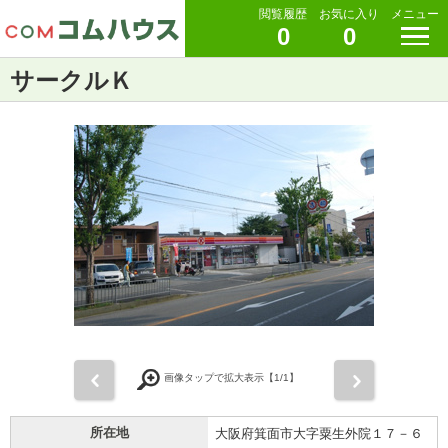
閲覧履歴
お気に入り
メニュー
0
0
サークルＫ
前
次
画像タップで拡大表示【
1
/1】
所在地
大阪府箕面市大字粟生外院１７－６