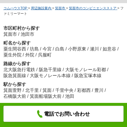
コムハウスTOP
>
周辺施設案内
>
箕面市
>
箕面市のコンビニエンスストア
>
フ
ァミリーマート
市区町村から探す
箕面市
/
池田市
町名から探す
粟生間谷西
/
坊島
/
今宮
/
白島
/
小野原東
/
瀬川
/
如意谷
/
粟生外院
/
外院
/
呉服町
路線から探す
北大阪急行電鉄
/
阪急千里線
/
大阪モノレール彩都
/
阪急箕面線
/
大阪モノレール本線
/
阪急宝塚本線
駅から探す
箕面萱野
/
北千里
/
箕面
/
千里中央
/
彩都西
/
豊川
/
石橋阪大前
/
箕面船場阪大前
/
池田
電話でお問い合わせ