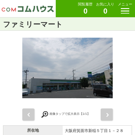
閲覧履歴
お気に入り
メニュー
0
0
ファミリーマート
前
次
画像タップで拡大表示【
1
/1】
所在地
大阪府箕面市新稲５丁目１－２８