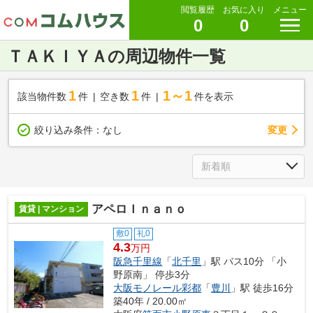
閲覧履歴
お気に入り
メニュー
0
0
ＴＡＫＩＹＡの周辺物件一覧
1
1
1～1
該当物件数
件
空き数
件
件を表示
変更
絞り込み条件：
なし
アペロＩｎａｎｏ
賃貸 | マンション
敷0
礼0
4.3
万円
阪急千里線
「
北千里
」駅 バス10分 「小
野原南」 停歩3分
大阪モノレール彩都
「
豊川
」駅 徒歩16分
築40年 / 20.00㎡