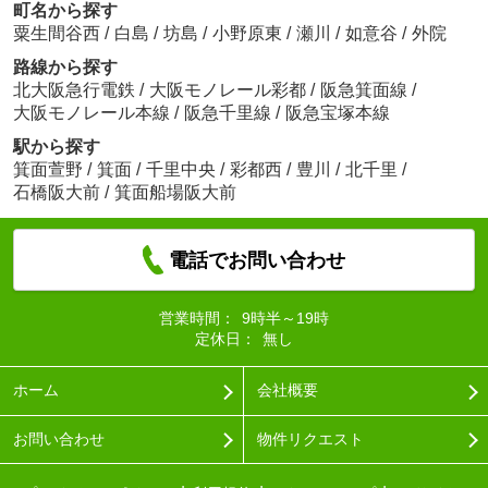
町名から探す
粟生間谷西
/
白島
/
坊島
/
小野原東
/
瀬川
/
如意谷
/
外院
路線から探す
北大阪急行電鉄
/
大阪モノレール彩都
/
阪急箕面線
/
大阪モノレール本線
/
阪急千里線
/
阪急宝塚本線
駅から探す
箕面萱野
/
箕面
/
千里中央
/
彩都西
/
豊川
/
北千里
/
石橋阪大前
/
箕面船場阪大前
電話でお問い合わせ
営業時間：
9時半～19時
定休日：
無し
ホーム
会社概要
お問い合わせ
物件リクエスト