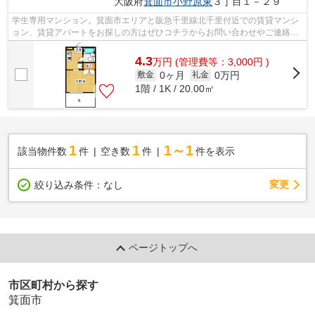
大阪府
箕面市
小野原東
３丁目１－２９
学生専用マンション。箕面市エリアと阪急千里線北千里付近での賃貸マンシ
ョン、賃貸アパートをお探しの方はぜひコチラからお問い合わせやご連絡を
下さい。
4.3
万
円
(管理費等：3,000円 )
0ヶ月
0万円
敷金
礼金
1階 / 1K / 20.00㎡
1
1
1～1
該当物件数
件
空き数
件
件を表示
変更
絞り込み条件：
なし
ページトップへ
市区町村から探す
箕面市