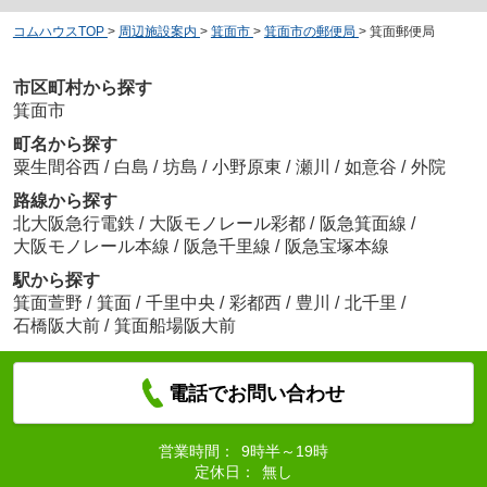
コムハウスTOP
>
周辺施設案内
>
箕面市
>
箕面市の郵便局
>
箕面郵便局
市区町村から探す
箕面市
町名から探す
粟生間谷西
/
白島
/
坊島
/
小野原東
/
瀬川
/
如意谷
/
外院
路線から探す
北大阪急行電鉄
/
大阪モノレール彩都
/
阪急箕面線
/
大阪モノレール本線
/
阪急千里線
/
阪急宝塚本線
駅から探す
箕面萱野
/
箕面
/
千里中央
/
彩都西
/
豊川
/
北千里
/
石橋阪大前
/
箕面船場阪大前
電話でお問い合わせ
営業時間：
9時半～19時
定休日：
無し