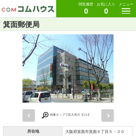
閲覧履歴
お気に入り
メニュー
0
0
箕面郵便局
前
次
画像タップで拡大表示【
1
/1】
所在地
大阪府箕面市箕面６丁目５－３０