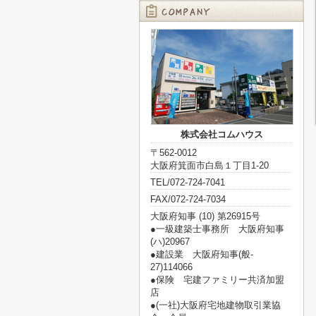
株式会社コムハウス
〒562-0012
大阪府箕面市白島１丁目1-20
TEL/072-724-7041
FAX/072-724-7034
大阪府知事 (10) 第26915号
●一級建築士事務所 大阪府知事
(ハ)20967
●建設業 大阪府知事(般‐
27)114066
●保険 宅建ファミリー共済加盟
店
●(一社)大阪府宅地建物取引業協