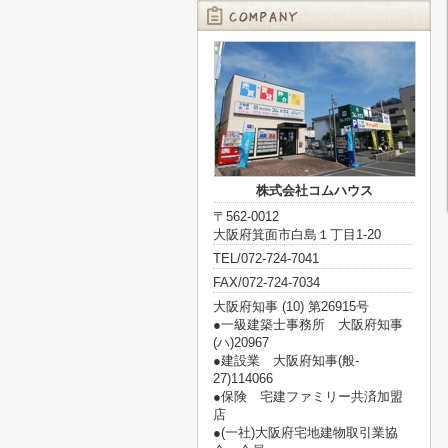
株式会社コムハウス
〒562-0012
大阪府箕面市白島１丁目1-20
TEL/072-724-7041
FAX/072-724-7034
大阪府知事 (10) 第26915号
●一級建築士事務所 大阪府知事
(ハ)20967
●建設業 大阪府知事(般‐
27)114066
●保険 宅建ファミリー共済加盟
店
●(一社)大阪府宅地建物取引業協