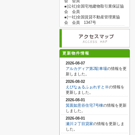
会 会員
●(公社)全国宅地建物取引業保証協
会 会員
●(一社)全国賃貸不動産管理業協
会 会員 1347号
更新物件情報
2026-08-07
アルカディア第2駐車場
の情報を更
新しました。
2026-08-02
えぴなぁるふぉれすとⅢ
の情報を
更新しました。
2026-08-01
箕面如意谷住宅7号棟
の情報を更新
しました。
2026-08-01
瀬川２丁目貸家
の情報を更新しま
した。