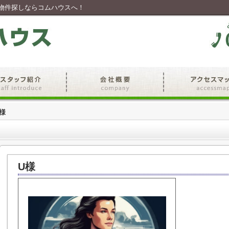
物件探しならコムハウスへ！
様
U様