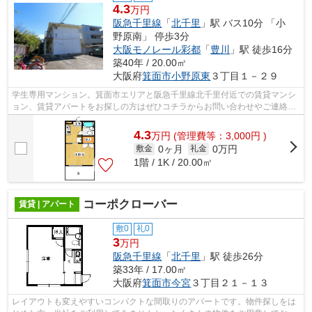
4.3
万円
阪急千里線
「
北千里
」駅 バス10分 「小
野原南」 停歩3分
大阪モノレール彩都
「
豊川
」駅 徒歩16分
築40年 / 20.00㎡
大阪府
箕面市
小野原東
３丁目１－２９
学生専用マンション。箕面市エリアと阪急千里線北千里付近での賃貸マンシ
ョン、賃貸アパートをお探しの方はぜひコチラからお問い合わせやご連絡を
下さい。
4.3
万
円
(管理費等：3,000円 )
0ヶ月
0万円
敷金
礼金
1階 / 1K / 20.00㎡
コーポクローバー
賃貸 | アパート
敷0
礼0
3
万円
阪急千里線
「
北千里
」駅 徒歩26分
築33年 / 17.00㎡
大阪府
箕面市
今宮
３丁目２１－１３
レイアウトも変えやすいコンパクトな間取りのアパートです。物件探しをは