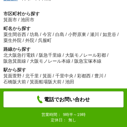
市区町村から探す
箕面市
/
池田市
町名から探す
粟生間谷西
/
坊島
/
今宮
/
白島
/
小野原東
/
瀬川
/
如意谷
/
粟生外院
/
外院
/
呉服町
路線から探す
北大阪急行電鉄
/
阪急千里線
/
大阪モノレール彩都
/
阪急箕面線
/
大阪モノレール本線
/
阪急宝塚本線
駅から探す
箕面萱野
/
北千里
/
箕面
/
千里中央
/
彩都西
/
豊川
/
石橋阪大前
/
箕面船場阪大前
/
池田
電話でお問い合わせ
営業時間：
9時半～19時
定休日：
無し