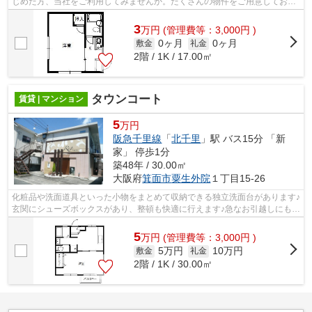
じめた方、当社をご利用してみませんか。たくさんの物件をご用意しており
ますので、お気に入りの物件に出会え...
3
万
円
(管理費等：3,000円 )
0ヶ月
0ヶ月
敷金
礼金
2階 / 1K / 17.00㎡
タウンコート
賃貸 | マンション
5
万円
阪急千里線
「
北千里
」駅 バス15分 「新
家」 停歩1分
築48年 / 30.00㎡
大阪府
箕面市
粟生外院
１丁目15-26
化粧品や洗面道具といった小物をまとめて収納できる独立洗面台があります♪
玄関にシューズボックスがあり、整頓も快適に行えます♪急なお引越しにもう
れしい、すぐに入居ができる空き部...
5
万
円
(管理費等：3,000円 )
5万円
10万円
敷金
礼金
2階 / 1K / 30.00㎡