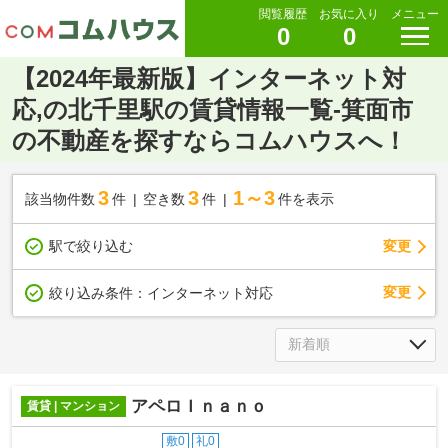
閲覧履歴
お気に入り
メニュー
0
0
【2024年最新版】インターネット対
応,の北千里駅の賃貸情報一覧-箕面市
の不動産を探すならコムハウスへ！
3
3
1～3
該当物件数
件
空き数
件
件を表示
駅で絞り込む
変更
変更
絞り込み条件：
インターネット対応
アペロＩｎａｎｏ
賃貸 | マンション
敷0
礼0