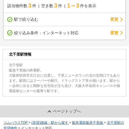
3
3
1～3
該当物件数
件
空き数
件
件を表示
駅で絞り込む
変更
変更
絞り込み条件：
インターネット対応
北千里駅情報
北千里駅
阪急千里線の終着駅。
大阪府吹田市古江台に位置し、千里ニュータウンの北の玄関口でもあり
ます。駅前にはスーパーや銀行、ドラッグストア等が揃います。駅から
一歩外に出ると閑静な住宅街が立ち並び、大阪大学吹田キャンパスや循
環器病センターの最寄り駅です。
ページトップへ
コムハウスTOP
>
(賃貸)路線・駅から探す
>
阪急電鉄阪急千里線
>
北千里駅の
賃貸物件
>
インターネット対応