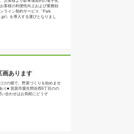
せ近年、お客様より駐車場契約の電子化
お客様の利便性向上および業務効
ライン契約サービス「Park
irect.jp/）を導入する運びとなりまし
区画あります
だけの畑で、野菜づくりを始めませ
車場あり■ 箕面市粟生間谷西6丁目のの
問い合わせはお気軽にどうぞ