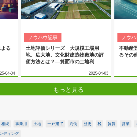
ノウハウ記事
ノウハ
による
土地評価シリーズ 大規模工場用
不動産
地、広大地、文化財建造物敷地の評
るその
価方法とは？—箕面市の土地利...
25-04-04
2025-04-03
もっと見る
相続
事業用
土地
一戸建て
判例
歴史
税
賃貸
営業
ンディング