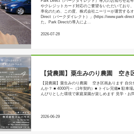
Park Direct（パークダイレクト）導入のお知ら
やクレジットカード対応のご要望をいただいており、
率化のため、この度、株式会社ニーリーが運営するオン
Direct（パークダイレクト）」(https://www.park-d
た。Park Directの導入によ...
2026-07-28
【貸農園】粟生みのり農園 空き
【貸農園】粟生みのり農園 空き区画あります 自分
んか？ ■ 4000円～（1年契約）■ トイレ完備■ 駐
んびりとした環境で家庭菜園が楽しめます 見学・お
2026-06-29