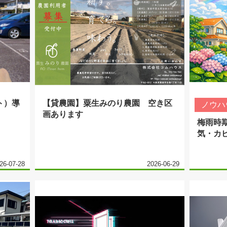
クト）導
【貸農園】粟生みのり農園 空き区
ノウハ
画あります
梅雨時
気・カ
26-07-28
2026-06-29