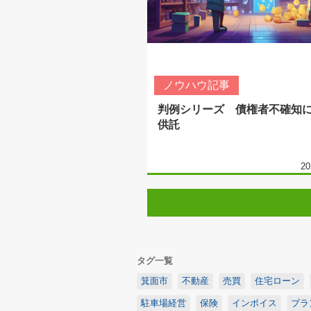
ノウハウ記事
判例シリーズ 債権者不確知
供託
20
タグ一覧
箕面市
不動産
売買
住宅ローン
駐車場経営
保険
インボイス
ブラ