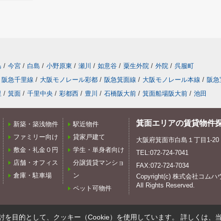
島
/
今宮
/
白島
/
小野原東
/
瀬川
/
如意谷
/
粟生外院
/
外院
/
呉服町
阪急千里線
/
大阪モノレール彩都
/
阪急箕面線
/
大阪モノレール本線
/
阪急
里
/
箕面
/
千里中央
/
彩都西
/
豊川
/
石橋阪大前
/
箕面船場阪大前
/
池田
箕面エリアの賃貸物件
新築・築浅物件
駅近物件
ファミリー向け
貸家戸建て
大阪府箕面市白島１丁目1-20
敷金・礼金０円
学生・単身者向け
TEL:072-724-7041
店舗・オフィス
分譲賃貸マンショ
FAX:072-724-7034
倉庫・駐車場
ン
Copyright(c) 株式会社コム
All Rights Reserved.
ペット可物件
を目的として、クッキー（Cookie）を使用しています。
詳しくは、