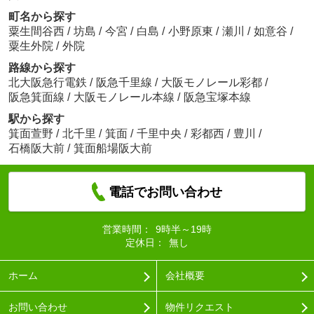
町名から探す
粟生間谷西
/
坊島
/
今宮
/
白島
/
小野原東
/
瀬川
/
如意谷
/
粟生外院
/
外院
路線から探す
北大阪急行電鉄
/
阪急千里線
/
大阪モノレール彩都
/
阪急箕面線
/
大阪モノレール本線
/
阪急宝塚本線
駅から探す
箕面萱野
/
北千里
/
箕面
/
千里中央
/
彩都西
/
豊川
/
石橋阪大前
/
箕面船場阪大前
電話でお問い合わせ
営業時間：
9時半～19時
定休日：
無し
ホーム
会社概要
お問い合わせ
物件リクエスト