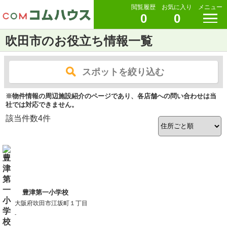
閲覧履歴
お気に入り
メニュー
0
0
吹田市のお役立ち情報一覧
スポットを絞り込む
※物件情報の周辺施設紹介のページであり、各店舗への問い合わせは当
社では対応できません。
該当件数
4
件
豊津第一小学校
大阪府吹田市江坂町１丁目
-