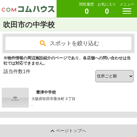
閲覧履歴
お気に入り
メニュー
0
0
吹田市の中学校
スポットを絞り込む
※物件情報の周辺施設紹介のページであり、各店舗への問い合わせは当
社では対応できません。
該当件数
1
件
豊津中学校
大阪府吹田市垂水町３丁目
-
ページトップへ