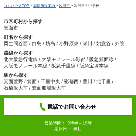
コムハウスTOP
>
周辺施設案内
>
吹田市
>
吹田市の中学校
市区町村から探す
箕面市
町名から探す
粟生間谷西
/
白島
/
坊島
/
小野原東
/
瀬川
/
如意谷
/
外院
路線から探す
北大阪急行電鉄
/
大阪モノレール彩都
/
阪急箕面線
/
大阪モノレール本線
/
阪急千里線
/
阪急宝塚本線
駅から探す
箕面萱野
/
箕面
/
千里中央
/
彩都西
/
豊川
/
北千里
/
石橋阪大前
/
箕面船場阪大前
電話でお問い合わせ
営業時間：
9時半～19時
定休日：
無し