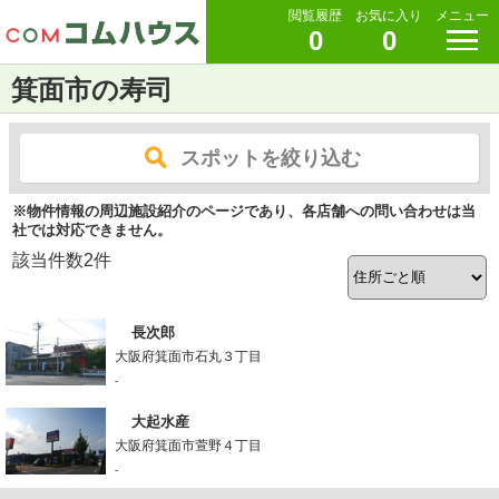
閲覧履歴
お気に入り
メニュー
0
0
箕面市の寿司
スポットを絞り込む
※物件情報の周辺施設紹介のページであり、各店舗への問い合わせは当
社では対応できません。
該当件数
2
件
長次郎
大阪府箕面市石丸３丁目
-
大起水産
大阪府箕面市萱野４丁目
-