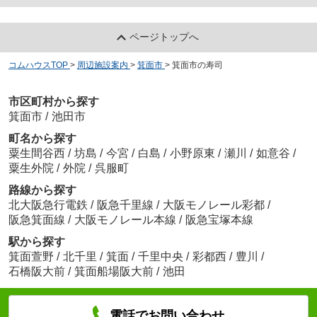
ページトップへ
コムハウスTOP
>
周辺施設案内
>
箕面市
>
箕面市の寿司
市区町村から探す
箕面市
/
池田市
町名から探す
粟生間谷西
/
坊島
/
今宮
/
白島
/
小野原東
/
瀬川
/
如意谷
/
粟生外院
/
外院
/
呉服町
路線から探す
北大阪急行電鉄
/
阪急千里線
/
大阪モノレール彩都
/
阪急箕面線
/
大阪モノレール本線
/
阪急宝塚本線
駅から探す
箕面萱野
/
北千里
/
箕面
/
千里中央
/
彩都西
/
豊川
/
石橋阪大前
/
箕面船場阪大前
/
池田
電話でお問い合わせ