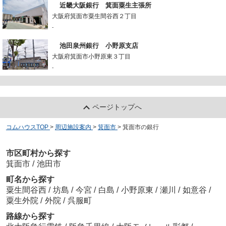
近畿大阪銀行 箕面粟生主張所
大阪府箕面市粟生間谷西２丁目
-
池田泉州銀行 小野原支店
大阪府箕面市小野原東３丁目
-
ページトップへ
コムハウスTOP
>
周辺施設案内
>
箕面市
>
箕面市の銀行
市区町村から探す
箕面市
/
池田市
町名から探す
粟生間谷西
/
坊島
/
今宮
/
白島
/
小野原東
/
瀬川
/
如意谷
/
粟生外院
/
外院
/
呉服町
路線から探す