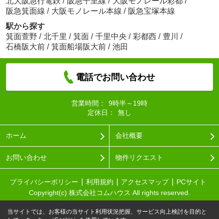
北大阪急行電鉄
/
阪急千里線
/
大阪モノレール彩都
/
阪急箕面線
/
大阪モノレール本線
/
阪急宝塚本線
駅から探す
箕面萱野
/
北千里
/
箕面
/
千里中央
/
彩都西
/
豊川
/
石橋阪大前
/
箕面船場阪大前
/
池田
電話でお問い合わせ
営業時間：
9時半～19時
定休日：
無し
ホーム
会社概要
お問い合わせ
物件リクエスト
プライバシーポリシー
利用規約
アクセスマップ
PCサイト
Copyright(c) 株式会社コムハウス All rights reserved.
当サイトでは、お客様の当サイト利用状況把握、サービス向上検討を目的と