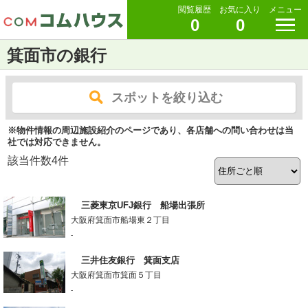
閲覧履歴
お気に入り
メニュー
0
0
箕面市の銀行
スポットを絞り込む
※物件情報の周辺施設紹介のページであり、各店舗への問い合わせは当
社では対応できません。
該当件数
4
件
三菱東京UFJ銀行 船場出張所
大阪府箕面市船場東２丁目
-
三井住友銀行 箕面支店
大阪府箕面市箕面５丁目
-