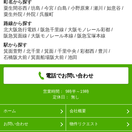
町名から探す
粟生間谷西
/
坊島
/
今宮
/
白島
/
小野原東
/
瀬川
/
如意谷
/
粟生外院
/
外院
/
呉服町
路線から探す
北大阪急行電鉄
/
阪急千里線
/
大阪モノレール彩都
/
阪急箕面線
/
大阪モノレール本線
/
阪急宝塚本線
駅から探す
箕面萱野
/
北千里
/
箕面
/
千里中央
/
彩都西
/
豊川
/
石橋阪大前
/
箕面船場阪大前
/
池田
電話でお問い合わせ
営業時間：
9時半～19時
定休日：
無し
ホーム
会社概要
お問い合わせ
物件リクエスト