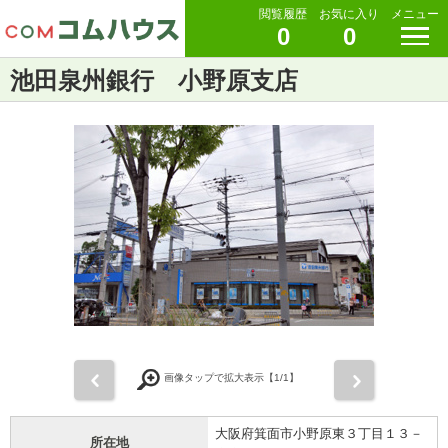
閲覧履歴
お気に入り
メニュー
0
0
池田泉州銀行 小野原支店
前
次
画像タップで拡大表示【
1
/1】
大阪府箕面市小野原東３丁目１３－
所在地