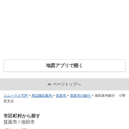
地図アプリで開く
ページトップへ
コムハウスTOP
>
周辺施設案内
>
箕面市
>
箕面市の銀行
>
池田泉州銀行 小野
原支店
市区町村から探す
箕面市
/
池田市