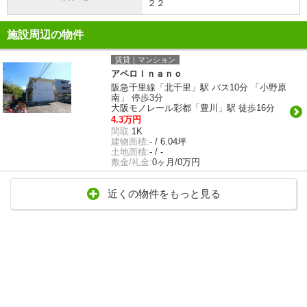
２２
施設周辺の物件
賃貸｜マンション
アペロＩｎａｎｏ
阪急千里線「北千里」駅 バス10分 「小野原
南」 停歩3分
大阪モノレール彩都「豊川」駅 徒歩16分
4.3万円
間取:
1K
建物面積:
- / 6.04坪
土地面積:
- / -
敷金/礼金:
0ヶ月/0万円
近くの物件をもっと見る