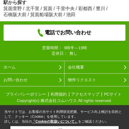
駅から探す
箕面萱野
/
北千里
/
箕面
/
千里中央
/
彩都西
/
豊川
/
石橋阪大前
/
箕面船場阪大前
/
池田
電話でお問い合わせ
営業時間：
9時半～19時
定休日：
無し
ホーム
会社概要
お問い合わせ
物件リクエスト
プライバシーポリシー
利用規約
アクセスマップ
PCサイト
Copyright(c) 株式会社コムハウス All rights reserved.
当サイトでは、お客様の当サイト利用状況把握、サービス向上検討を目的と
して、クッキー（Cookie）を使用しています。
詳しくは、当社の
「Cookieの取扱いについて」
をご確認ください。