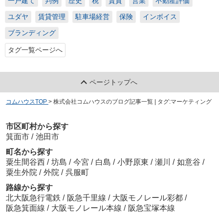
一戸建て
判例
歴史
税
賃貸
営業
不動産評価
ユダヤ
賃貸管理
駐車場経営
保険
インボイス
ブランディング
タグ一覧ページへ
ページトップへ
コムハウスTOP
>
株式会社コムハウスのブログ記事一覧 | タグ:マーケティング
市区町村から探す
箕面市
/
池田市
町名から探す
粟生間谷西
/
坊島
/
今宮
/
白島
/
小野原東
/
瀬川
/
如意谷
/
粟生外院
/
外院
/
呉服町
路線から探す
北大阪急行電鉄
/
阪急千里線
/
大阪モノレール彩都
/
阪急箕面線
/
大阪モノレール本線
/
阪急宝塚本線