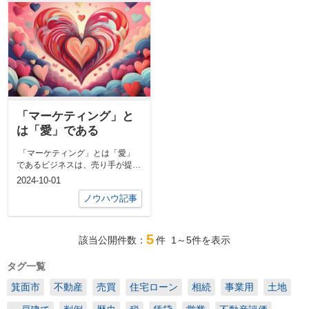
「マーケティング」と
は「愛」である
「マーケティング」とは「愛」
であるビジネスは、売り手が提供
する財やサービスと、買い手が
2024-10-01
支...
ノウハウ記事
5
該当公開件数：
件
1～5
件を表示
タグ一覧
箕面市
不動産
売買
住宅ローン
相続
事業用
土地