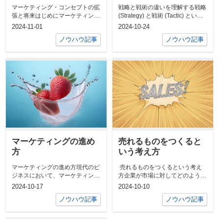
コンセプトの拡張と将
マーケティング・コンセプトの拡
戦略と戦術の違いを理解する戦略
来
張と将来はじめにマーケティング
(Strategy) と戦術 (Tactic) という
の分野は急速に進化し、企業にと
言葉をよく耳に...
2024-11-01
2024-10-24
って今後ま...
ノウハウ記事
ノウハウ記事
マーケティングの進め
売れるものをつくると
方
いう考え方
マーケティングの進め方現代のビ
売れるものをつくるという考え
ジネスにおいて、マーケティング
方企業が市場に対してどのように
は成功の鍵を握る重要な要素で
製品やサービスを提供するかと
2024-10-17
2024-10-10
す。マーケテ...
い...
ノウハウ記事
ノウハウ記事