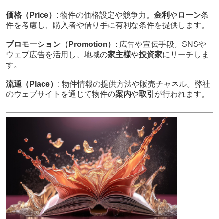
価格（Price）
: 物件の価格設定や競争力。
金利
や
ローン
条
件を考慮し、購入者や借り手に有利な条件を提供します。
プロモーション（Promotion）
: 広告や宣伝手段。SNSや
ウェブ広告を活用し、地域の
家主様
や
投資家
にリーチしま
す。
流通（Place）
: 物件情報の提供方法や販売チャネル。弊社
のウェブサイトを通じて物件の
案内
や
取引
が行われます。