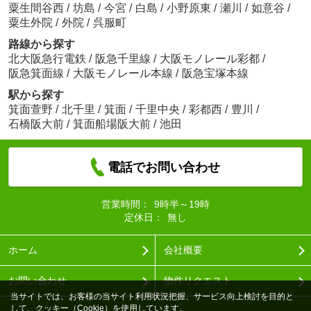
粟生間谷西
/
坊島
/
今宮
/
白島
/
小野原東
/
瀬川
/
如意谷
/
粟生外院
/
外院
/
呉服町
路線から探す
北大阪急行電鉄
/
阪急千里線
/
大阪モノレール彩都
/
阪急箕面線
/
大阪モノレール本線
/
阪急宝塚本線
駅から探す
箕面萱野
/
北千里
/
箕面
/
千里中央
/
彩都西
/
豊川
/
石橋阪大前
/
箕面船場阪大前
/
池田
電話でお問い合わせ
営業時間：
9時半～19時
定休日：
無し
ホーム
会社概要
お問い合わせ
物件リクエスト
当サイトでは、お客様の当サイト利用状況把握、サービス向上検討を目的と
して、クッキー（Cookie）を使用しています。