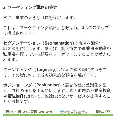
2. マーケティング戦略の策定
次に、事業の大きな目標を設定します。
これは「マーケティング戦略」と呼ばれ、3つのステップ
で構成されます：
セグメンテーション（Segmentation）
: 市場を細分化し、
顧客層を特定します。例えば、箕面市内で
事業用不動産
や
駐車場
を探している顧客をターゲットにすることが考えら
れます。
ターゲティング（Targeting）
: 特定の顧客層に焦点を当
て、その層に対して最も効果的な戦略を選びます。
ポジショニング（Positioning）
: 競合他社と差別化を図
り、自社の強みを明確に伝えます。箕面市内の
不動産投資
や
管理物件
において、他社にはないサービスを提供するこ
とが目標です。