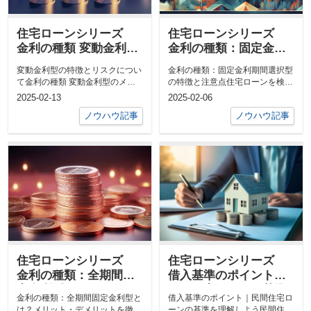
住宅ローンシリーズ
住宅ローンシリーズ
金利の種類 変動金利型
金利の種類：固定金利
のメリットとリスク
期間選択型の特徴と注
変動金利型の特徴とリスクについ
金利の種類：固定金利期間選択型
意点
て金利の種類 変動金利型のメリ
の特徴と注意点住宅ローンを検討
ットとリスク変動金利型とは？変
する際、金利タイプの選択は重要
2025-02-13
2025-02-06
動金利型と...
なポイント...
ノウハウ記事
ノウハウ記事
住宅ローンシリーズ
住宅ローンシリーズ
金利の種類：全期間固
借入基準のポイント｜
定金利型とは？メリッ
民間住宅ローンの基準
金利の種類：全期間固定金利型と
借入基準のポイント｜民間住宅ロ
ト・デメリットを徹底
を理解しよう
は？メリット・デメリットを徹底
ーンの基準を理解しよう民間住宅