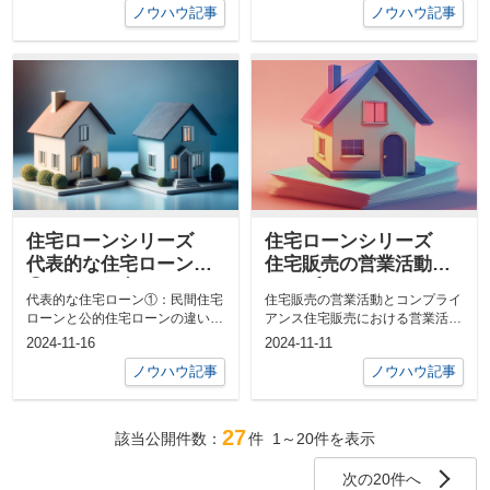
ノウハウ記事
ノウハウ記事
住宅ローンシリーズ
住宅ローンシリーズ
代表的な住宅ローン
住宅販売の営業活動と
①：民間住宅ローンと
コンプライアンス
代表的な住宅ローン①：民間住宅
住宅販売の営業活動とコンプライ
公的住宅ローンの違い
ローンと公的住宅ローンの違い住
アンス住宅販売における営業活動
宅ローンの種類と概要住宅ローン
の責任と意識不動産業界では、住
2024-11-16
2024-11-11
には、大き...
宅販売のプ...
ノウハウ記事
ノウハウ記事
27
該当公開件数：
件
1～20
件を表示
次の20件へ