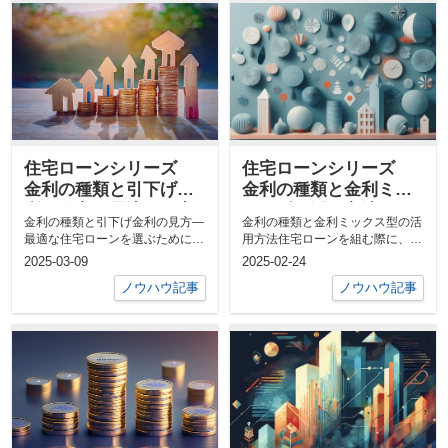
住宅ローンシリーズ
住宅ローンシリーズ
金利の種類と引下げ金
金利の種類と金利ミッ
利の見方—最適な住宅
クス型の活用方法
金利の種類と引下げ金利の見方—
金利の種類と金利ミックス型の活
ローンを選ぶために
最適な住宅ローンを選ぶために住
用方法住宅ローンを組む際に、金
宅ローンを利用する際、金利の仕
利タイプの選択は返済計画を大き
2025-03-09
2025-02-24
組みを理解...
く左右しま...
ノウハウ記事
ノウハウ記事