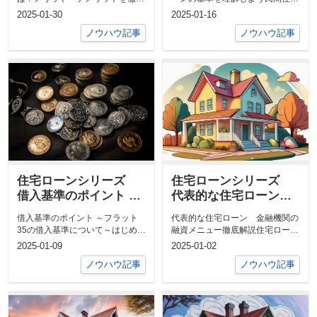
解説！
解説！住宅ローンを選ぶ際、どの
ローンの借入基準とは？住宅を購
2025-01-30
2025-01-16
金利タイプ...
入する際に...
ノウハウ記事
ノウハウ記事
住宅ローンシリーズ
住宅ローンシリーズ
借入基準のポイント ～
代表的な住宅ローン
フラット35の借入基準
金融機関の融資メニュ
借入基準のポイント ～フラット
代表的な住宅ローン 金融機関の
について～
ー徹底解説
35の借入基準について～はじめに
融資メニュー徹底解説住宅ローン
住宅ローンを利用する際、最も重
は人生の中で最大の買い物となる
2025-01-09
2025-01-02
要なポイ...
ことが多い...
ノウハウ記事
ノウハウ記事