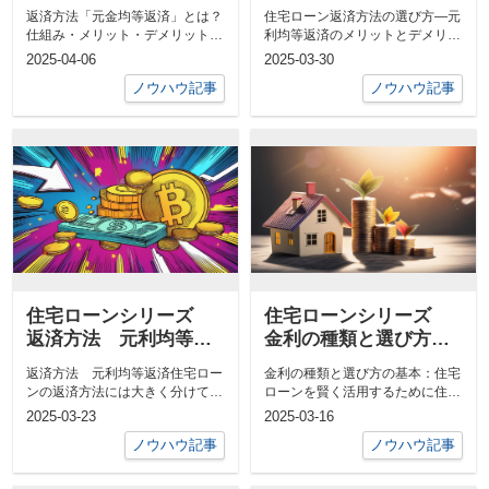
済」とは？仕組み・メ
選び方—元利均等返済
返済方法「元金均等返済」とは？
住宅ローン返済方法の選び方—元
リット・デメリットを
のメリットとデメリッ
仕組み・メリット・デメリットを
利均等返済のメリットとデメリッ
徹底解説
ト
徹底解説はじめに住宅ローンを組
トはじめに 住宅ローンの返済方
2025-04-06
2025-03-30
む際に重要...
法には主に...
ノウハウ記事
ノウハウ記事
住宅ローンシリーズ
住宅ローンシリーズ
返済方法 元利均等返
金利の種類と選び方の
済
基本：住宅ローンを賢
返済方法 元利均等返済住宅ロー
金利の種類と選び方の基本：住宅
く活用するために
ンの返済方法には大きく分けて
ローンを賢く活用するために住宅
「元利均等返済」と「元金均等返
ローンの金利タイプとは？住宅ロ
2025-03-23
2025-03-16
済」がありま...
ーンの金利...
ノウハウ記事
ノウハウ記事