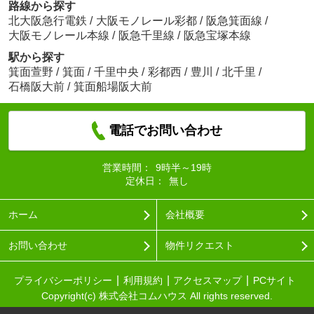
路線から探す
北大阪急行電鉄
/
大阪モノレール彩都
/
阪急箕面線
/
大阪モノレール本線
/
阪急千里線
/
阪急宝塚本線
駅から探す
箕面萱野
/
箕面
/
千里中央
/
彩都西
/
豊川
/
北千里
/
石橋阪大前
/
箕面船場阪大前
電話でお問い合わせ
営業時間：
9時半～19時
定休日：
無し
ホーム
会社概要
お問い合わせ
物件リクエスト
プライバシーポリシー
利用規約
アクセスマップ
PCサイト
Copyright(c) 株式会社コムハウス All rights reserved.