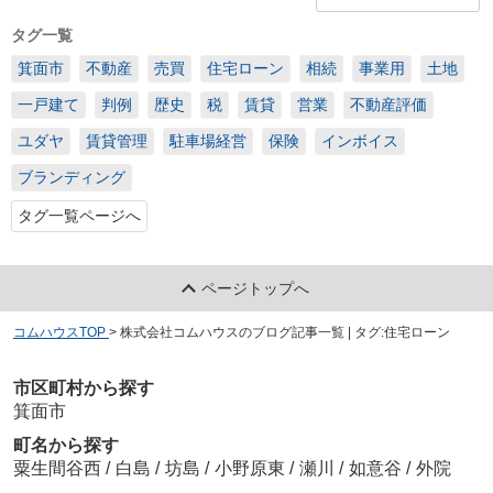
タグ一覧
箕面市
不動産
売買
住宅ローン
相続
事業用
土地
一戸建て
判例
歴史
税
賃貸
営業
不動産評価
ユダヤ
賃貸管理
駐車場経営
保険
インボイス
ブランディング
タグ一覧ページへ
ページトップへ
コムハウスTOP
>
株式会社コムハウスのブログ記事一覧 | タグ:住宅ローン
市区町村から探す
箕面市
町名から探す
粟生間谷西
/
白島
/
坊島
/
小野原東
/
瀬川
/
如意谷
/
外院