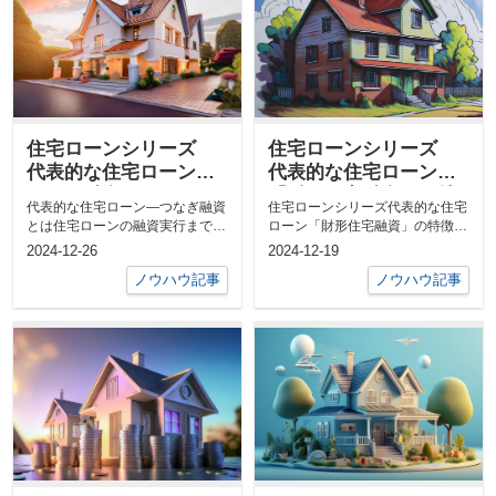
住宅ローンシリーズ
住宅ローンシリーズ
代表的な住宅ローン―
代表的な住宅ローン
つなぎ融資とは
「財形住宅融資」の特
代表的な住宅ローン―つなぎ融資
住宅ローンシリーズ代表的な住宅
徴
とは住宅ローンの融資実行までの
ローン「財形住宅融資」の特徴財
間に、一時的に利用される「つな
形住宅融資は、多くの方にとって
2024-12-26
2024-12-19
ぎ融資」に...
住宅購入時...
ノウハウ記事
ノウハウ記事