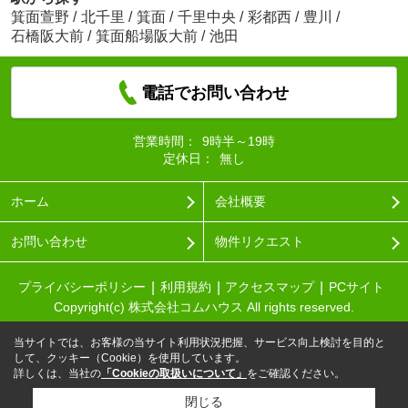
箕面萱野
/
北千里
/
箕面
/
千里中央
/
彩都西
/
豊川
/
石橋阪大前
/
箕面船場阪大前
/
池田
電話でお問い合わせ
営業時間：
9時半～19時
定休日：
無し
ホーム
会社概要
お問い合わせ
物件リクエスト
プライバシーポリシー
利用規約
アクセスマップ
PCサイト
Copyright(c) 株式会社コムハウス All rights reserved.
当サイトでは、お客様の当サイト利用状況把握、サービス向上検討を目的と
して、クッキー（Cookie）を使用しています。
詳しくは、当社の
「Cookieの取扱いについて」
をご確認ください。
閉じる