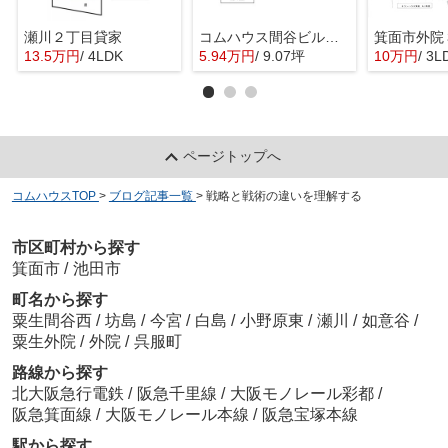
瀬川２丁目貸家
コムハウス間谷ビル 3階
13.5万円
/ 4LDK
5.94万円
/ 9.07坪
10万円
/ 3L
ページトップへ
コムハウスTOP
>
ブログ記事一覧
>
戦略と戦術の違いを理解する
市区町村から探す
箕面市
/
池田市
町名から探す
粟生間谷西
/
坊島
/
今宮
/
白島
/
小野原東
/
瀬川
/
如意谷
/
粟生外院
/
外院
/
呉服町
路線から探す
北大阪急行電鉄
/
阪急千里線
/
大阪モノレール彩都
/
阪急箕面線
/
大阪モノレール本線
/
阪急宝塚本線
駅から探す